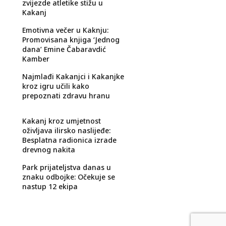
zvijezde atletike stižu u
Kakanj
Emotivna večer u Kaknju:
Promovisana knjiga ‘Jednog
dana’ Emine Čabaravdić
Kamber
Najmlađi Kakanjci i Kakanjke
kroz igru učili kako
prepoznati zdravu hranu
Kakanj kroz umjetnost
oživljava ilirsko naslijeđe:
Besplatna radionica izrade
drevnog nakita
Park prijateljstva danas u
znaku odbojke: Očekuje se
nastup 12 ekipa