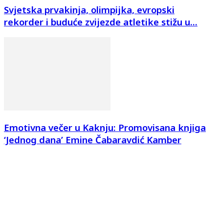
Svjetska prvakinja, olimpijka, evropski
rekorder i buduće zvijezde atletike stižu u...
Emotivna večer u Kaknju: Promovisana knjiga
‘Jednog dana’ Emine Čabaravdić Kamber