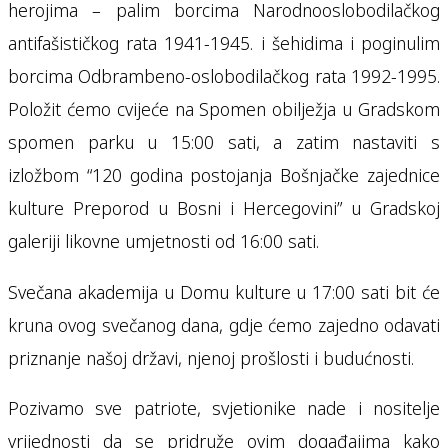
herojima – palim borcima Narodnooslobodilačkog
antifašističkog rata 1941-1945. i šehidima i poginulim
borcima Odbrambeno-oslobodilačkog rata 1992-1995.
Položit ćemo cvijeće na Spomen obilježja u Gradskom
spomen parku u 15:00 sati, a zatim nastaviti s
izložbom “120 godina postojanja Bošnjačke zajednice
kulture Preporod u Bosni i Hercegovini” u Gradskoj
galeriji likovne umjetnosti od 16:00 sati.
Svečana akademija u Domu kulture u 17:00 sati bit će
kruna ovog svečanog dana, gdje ćemo zajedno odavati
priznanje našoj državi, njenoj prošlosti i budućnosti.
Pozivamo sve patriote, svjetionike nade i nositelje
vrijednosti da se pridruže ovim događajima kako