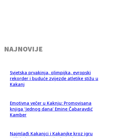
NAJNOVIJE
Svjetska prvakinja, olimpijka, evropski
rekorder i buduće zvijezde atletike stižu u
Kakanj
Emotivna večer u Kaknju: Promovisana
knjiga ‘Jednog dana’ Emine Čabaravdić
Kamber
Najmlađi Kakanjci i Kakanjke kroz igru