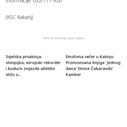
Informacije: 032/771-920
(KSC Kakanj)
Tekst se nastavlja ispod oglasa
Svjetska prvakinja,
Emotivna večer u Kaknju:
olimpijka, evropski rekorder
Promovisana knjiga ‘Jednog
i buduće zvijezde atletike
dana’ Emine Čabaravdić
stižu u...
Kamber