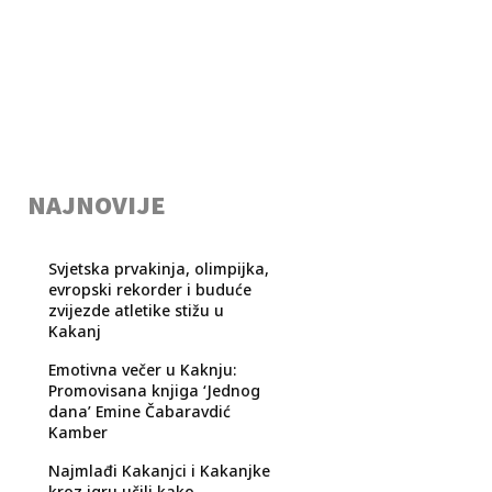
NAJNOVIJE
Svjetska prvakinja, olimpijka,
evropski rekorder i buduće
zvijezde atletike stižu u
Kakanj
Emotivna večer u Kaknju:
Promovisana knjiga ‘Jednog
dana’ Emine Čabaravdić
Kamber
Najmlađi Kakanjci i Kakanjke
kroz igru učili kako