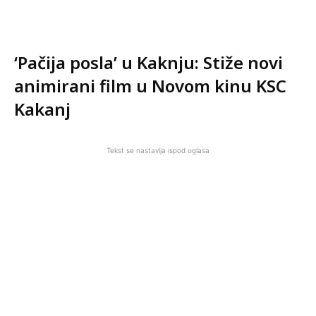
‘Pačija posla’ u Kaknju: Stiže novi
animirani film u Novom kinu KSC
Kakanj
Tekst se nastavlja ispod oglasa