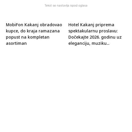
Tekst se nastavlja ispod oglasa
MobiFon Kakanj obradovao
Hotel Kakanj priprema
kupce, do kraja ramazana
spektakularnu proslavu:
popust na kompletan
Dočekajte 2026. godinu uz
asortiman
eleganciju, muziku...