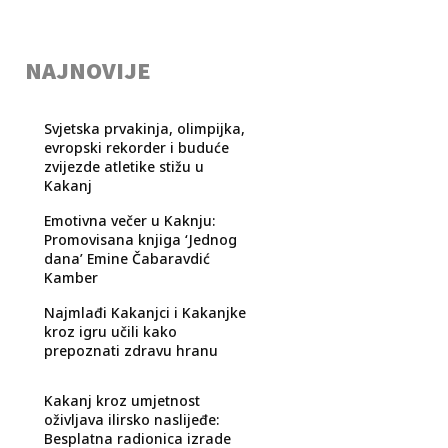
NAJNOVIJE
Svjetska prvakinja, olimpijka,
evropski rekorder i buduće
zvijezde atletike stižu u
Kakanj
Emotivna večer u Kaknju:
Promovisana knjiga ‘Jednog
dana’ Emine Čabaravdić
Kamber
Najmlađi Kakanjci i Kakanjke
kroz igru učili kako
prepoznati zdravu hranu
Kakanj kroz umjetnost
oživljava ilirsko naslijeđe:
Besplatna radionica izrade