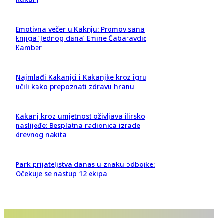
Emotivna večer u Kaknju: Promovisana
knjiga ‘Jednog dana’ Emine Čabaravdić
Kamber
Najmlađi Kakanjci i Kakanjke kroz igru
učili kako prepoznati zdravu hranu
Kakanj kroz umjetnost oživljava ilirsko
naslijeđe: Besplatna radionica izrade
drevnog nakita
Park prijateljstva danas u znaku odbojke:
Očekuje se nastup 12 ekipa