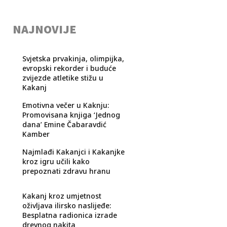
NAJNOVIJE
Svjetska prvakinja, olimpijka,
evropski rekorder i buduće
zvijezde atletike stižu u
Kakanj
Emotivna večer u Kaknju:
Promovisana knjiga ‘Jednog
dana’ Emine Čabaravdić
Kamber
Najmlađi Kakanjci i Kakanjke
kroz igru učili kako
prepoznati zdravu hranu
Kakanj kroz umjetnost
oživljava ilirsko naslijeđe:
Besplatna radionica izrade
drevnog nakita