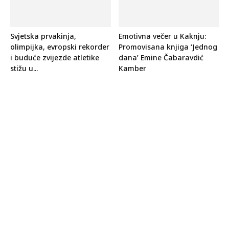
Svjetska prvakinja,
Emotivna večer u Kaknju:
olimpijka, evropski rekorder
Promovisana knjiga ‘Jednog
i buduće zvijezde atletike
dana’ Emine Čabaravdić
stižu u...
Kamber