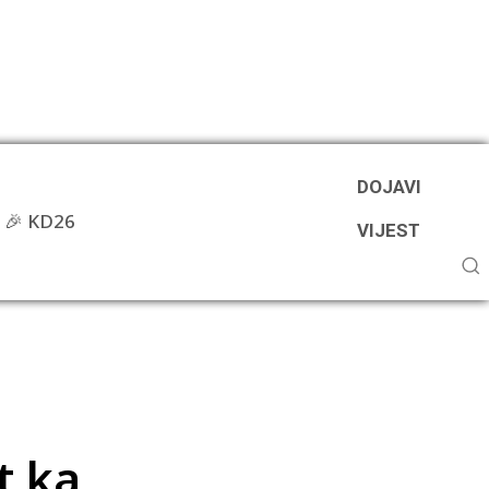
DOJAVI
🎉 KD26
VIJEST
t ka