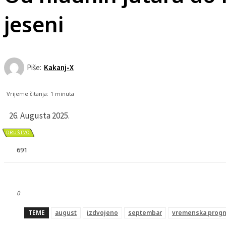
jeseni
Piše:
Kakanj-X
Vrijeme čitanja:
1
minuta
26. Augusta 2025.
DRUŠTVO
691
0
TEME
august
izdvojeno
septembar
vremenska prog