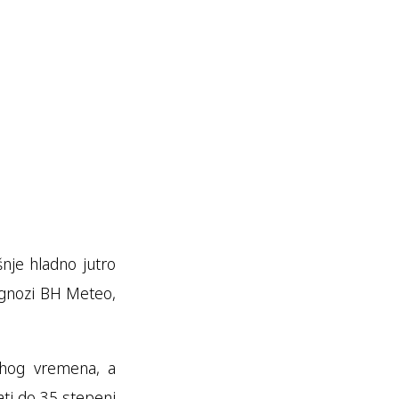
nje hladno jutro
ognozi BH Meteo,
uhog vremena, a
ati do 35 stepeni