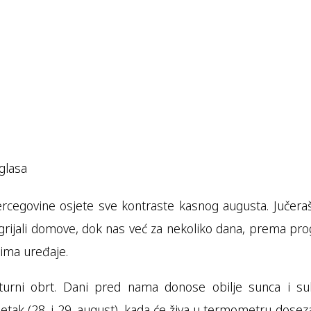
glasa
rcegovine osjete sve kontraste kasnog augusta. Jučeraš
ugrijali domove, dok nas već za nekoliko dana, prema pr
lima uređaje.
turni obrt. Dani pred nama donose obilje sunca i s
petak (28. i 29. august), kada će živa u termometru dosez