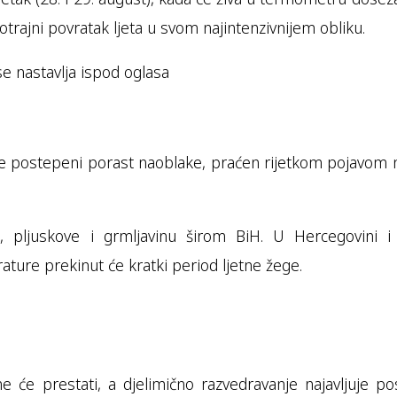
trajni povratak ljeta u svom najintenzivnijem obliku.
se nastavlja ispod oglasa
 postepeni porast naoblake, praćen rijetkom pojavom ne
u, pljuskove i grmljavinu širom BiH. U Hercegovini 
ature prekinut će kratki period ljetne žege.
ne će prestati, a djelimično razvedravanje najavljuje p