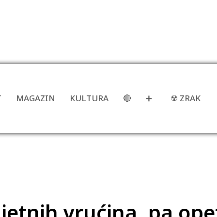
T
MAGAZIN
KULTURA
🔴
➕
☢ ZRAK
ljetnih vrućina, pa ope