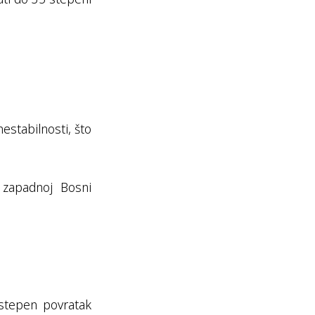
stabilnosti, što
i zapadnoj Bosni
ostepen povratak