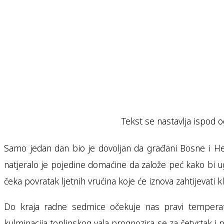
Tekst se nastavlja ispod o
Samo jedan dan bio je dovoljan da građani Bosne i He
natjeralo je pojedine domaćine da založe peć kako bi 
čeka povratak ljetnih vrućina koje će iznova zahtijevati k
Do kraja radne sedmice očekuje nas pravi tempera
kulminacija toplinskog vala prognozira se za četvrtak i 