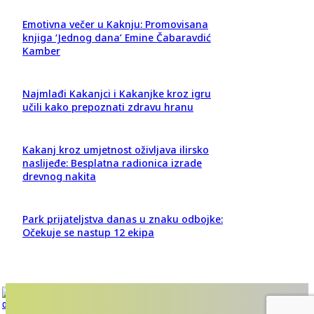
Emotivna večer u Kaknju: Promovisana
knjiga ‘Jednog dana’ Emine Čabaravdić
Kamber
Najmlađi Kakanjci i Kakanjke kroz igru
učili kako prepoznati zdravu hranu
Kakanj kroz umjetnost oživljava ilirsko
naslijeđe: Besplatna radionica izrade
drevnog nakita
Park prijateljstva danas u znaku odbojke:
Očekuje se nastup 12 ekipa