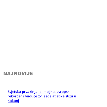
NAJNOVIJE
Svjetska prvakinja, olimpijka, evropski
rekorder i buduće zvijezde atletike stižu u
Kakanj