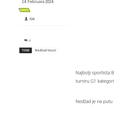
14. Februara 2024.
SPORT
536
0
TEME
Nedžad Husić
Najbolji sportista
turniru G1 kategori
Nedžad je na putu d