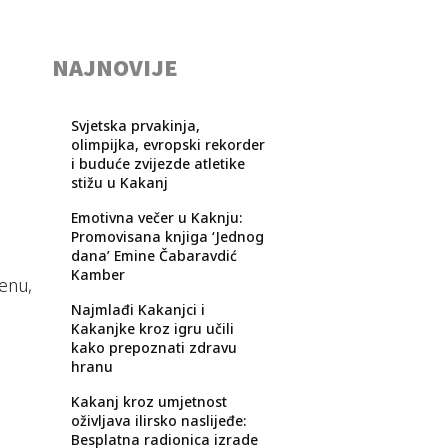
NAJNOVIJE
Svjetska prvakinja,
olimpijka, evropski rekorder
i buduće zvijezde atletike
stižu u Kakanj
Emotivna večer u Kaknju:
Promovisana knjiga ‘Jednog
dana’ Emine Čabaravdić
Kamber
penu,
Najmlađi Kakanjci i
Kakanjke kroz igru učili
kako prepoznati zdravu
hranu
Kakanj kroz umjetnost
oživljava ilirsko naslijeđe:
Besplatna radionica izrade