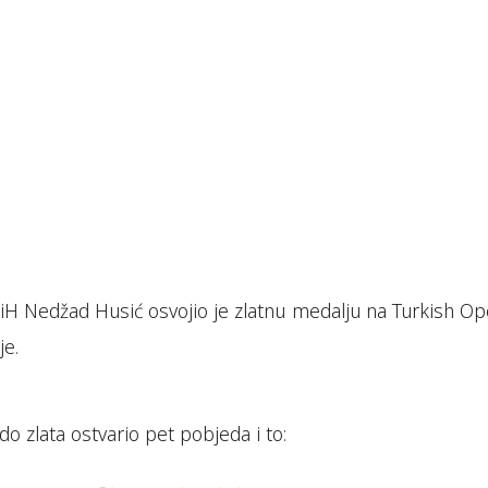
 BiH Nedžad Husić osvojio je zlatnu medalju na Turkish O
je.
o zlata ostvario pet pobjeda i to: