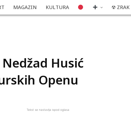
RT
MAGAZIN
KULTURA
☢ ZRAK
: Nedžad Husić
Turskih Openu
Tekst se nastavlja ispod oglasa