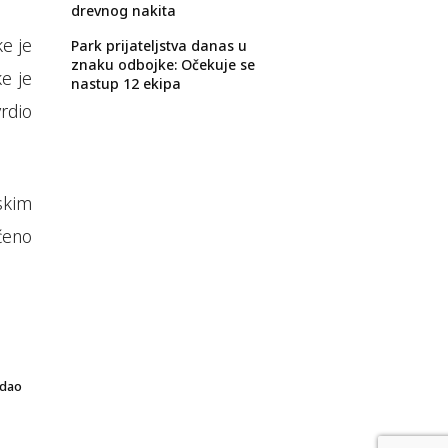
drevnog nakita
ke je
Park prijateljstva danas u
znaku odbojke: Očekuje se
e je
nastup 12 ekipa
rdio
skim
ćeno
edao