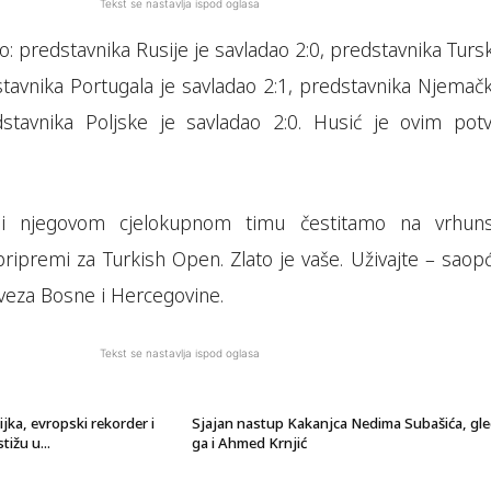
Tekst se nastavlja ispod oglasa
: predstavnika Rusije je savladao 2:0, predstavnika Turs
stavnika Portugala je savladao 2:1, predstavnika Njemačk
dstavnika Poljske je savladao 2:0. Husić je ovim potv
 njegovom cjelokupnom timu čestitamo na vrhun
pripremi za Turkish Open. Zlato je vaše. Uživajte – saop
veza Bosne i Hercegovine.
Tekst se nastavlja ispod oglasa
ijka, evropski rekorder i
Sjajan nastup Kakanjca Nedima Subašića, gl
tižu u...
ga i Ahmed Krnjić