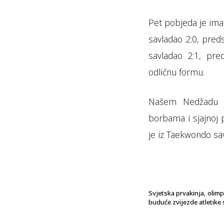
Pet pobjeda je imao
savladao 2:0, pred
savladao 2:1, pre
odličnu formu.
Našem Nedžadu i
borbama i sjajnoj 
je iz Taekwondo sa
Svjetska prvakinja, olimp
buduće zvijezde atletike s