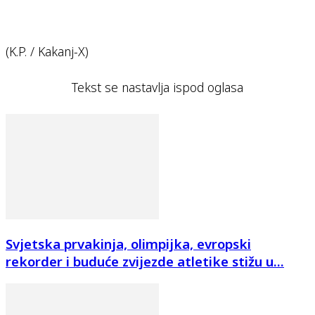
(K.P. / Kakanj-X)
Tekst se nastavlja ispod oglasa
Svjetska prvakinja, olimpijka, evropski
rekorder i buduće zvijezde atletike stižu u...