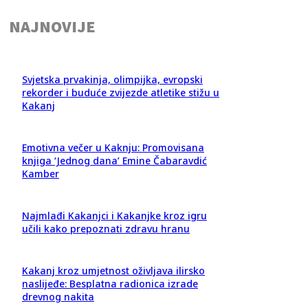
NAJNOVIJE
Svjetska prvakinja, olimpijka, evropski
rekorder i buduće zvijezde atletike stižu u
Kakanj
Emotivna večer u Kaknju: Promovisana
knjiga ‘Jednog dana’ Emine Čabaravdić
Kamber
Najmlađi Kakanjci i Kakanjke kroz igru
učili kako prepoznati zdravu hranu
Kakanj kroz umjetnost oživljava ilirsko
naslijeđe: Besplatna radionica izrade
drevnog nakita