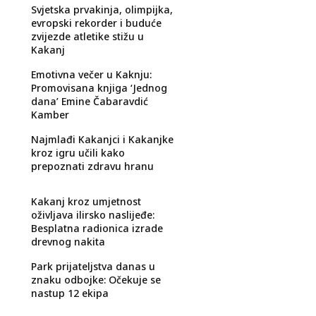
Svjetska prvakinja, olimpijka,
evropski rekorder i buduće
zvijezde atletike stižu u
Kakanj
Emotivna večer u Kaknju:
Promovisana knjiga ‘Jednog
dana’ Emine Čabaravdić
Kamber
Najmlađi Kakanjci i Kakanjke
kroz igru učili kako
prepoznati zdravu hranu
Kakanj kroz umjetnost
oživljava ilirsko naslijeđe:
Besplatna radionica izrade
drevnog nakita
Park prijateljstva danas u
znaku odbojke: Očekuje se
nastup 12 ekipa