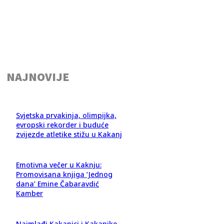
NAJNOVIJE
Svjetska prvakinja, olimpijka,
evropski rekorder i buduće
zvijezde atletike stižu u Kakanj
Emotivna večer u Kaknju:
Promovisana knjiga ‘Jednog
dana’ Emine Čabaravdić
Kamber
Najmlađi Kakanjci i Kakanjke