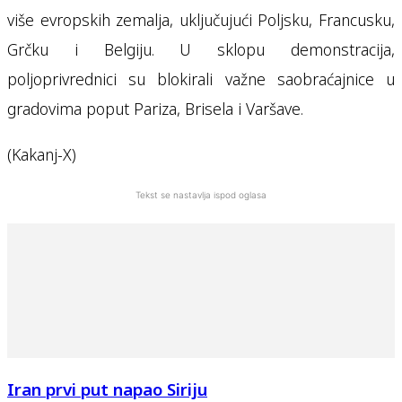
više evropskih zemalja, uključujući Poljsku, Francusku,
Grčku i Belgiju. U sklopu demonstracija,
poljoprivrednici su blokirali važne saobraćajnice u
gradovima poput Pariza, Brisela i Varšave.
(Kakanj-X)
Tekst se nastavlja ispod oglasa
Iran prvi put napao Siriju