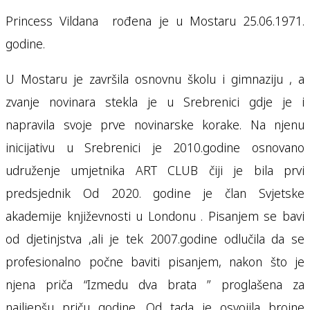
Princess Vildana rođena je u Mostaru 25.06.1971.
godine.
U Mostaru je završila osnovnu školu i gimnaziju , a
zvanje novinara stekla je u Srebrenici gdje je i
napravila svoje prve novinarske korake. Na njenu
inicijativu u Srebrenici je 2010.godine osnovano
udruženje umjetnika ART CLUB čiji je bila prvi
predsjednik Od 2020. godine je član Svjetske
akademije književnosti u Londonu . Pisanjem se bavi
od djetinjstva ,ali je tek 2007.godine odlučila da se
profesionalno počne baviti pisanjem, nakon što je
njena priča “Izmedu dva brata ” proglašena za
najljepšu priču godine. Od tada je osvojila brojne