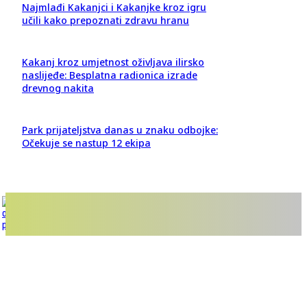
Najmlađi Kakanjci i Kakanjke kroz igru
učili kako prepoznati zdravu hranu
Kakanj kroz umjetnost oživljava ilirsko
naslijeđe: Besplatna radionica izrade
drevnog nakita
Park prijateljstva danas u znaku odbojke:
Očekuje se nastup 12 ekipa