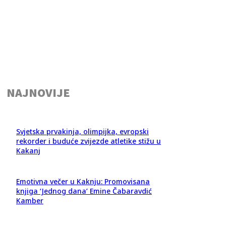
NAJNOVIJE
Svjetska prvakinja, olimpijka, evropski
rekorder i buduće zvijezde atletike stižu u
Kakanj
Emotivna večer u Kaknju: Promovisana
knjiga ‘Jednog dana’ Emine Čabaravdić
Kamber