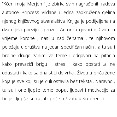
“Kćeri moja Merjem” je zbirka svih nagrađenih radova
autorice Princess Vildane i jedna zaokružena cjelina
njenog književnog stvaralaštva. Knjiga je podijeljena na
dva dijela poeziju i prozu . Autorica govori o životu u
vrijeme korone , nasilju nad ženama , te njihovom
položaju u društvu na jedan specifičan način , a tu su i
brojne druge zanimljive teme i odgovori na pitanja
kako prevazići brigu i stres , kako opstati ,a ne
odustati i kako sa dna stići do vrha . Životna priča žene
koja je sve koji su je čuli ostavila bez teksta . Naravno ,
tu su i one ljepše teme poput ljubavi i motivacije za
bolje i ljepše sutra ,al i priče o životu u Srebrenici.