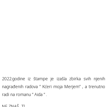
2022.godine iz štampe je izašla zbirka svih njenih
nagrađenih radova ” Kćeri moja Merjem” , a trenutno
radi na romanu ” Aida ” .
NE ZNAŠ TI