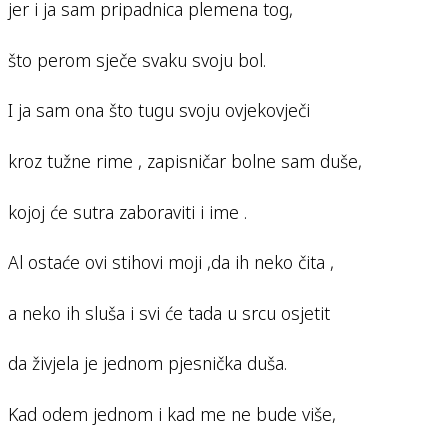
jer i ja sam pripadnica plemena tog,
što perom sječe svaku svoju bol.
I ja sam ona što tugu svoju ovjekovječi
kroz tužne rime , zapisničar bolne sam duše,
kojoj će sutra zaboraviti i ime .
Al ostaće ovi stihovi moji ,da ih neko čita ,
a neko ih sluša i svi će tada u srcu osjetit
da živjela je jednom pjesnička duša.
Kad odem jednom i kad me ne bude više,