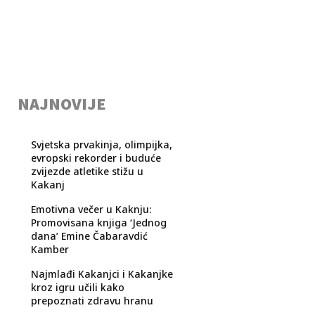
NAJNOVIJE
Svjetska prvakinja, olimpijka,
evropski rekorder i buduće
zvijezde atletike stižu u
Kakanj
Emotivna večer u Kaknju:
Promovisana knjiga ‘Jednog
dana’ Emine Čabaravdić
Kamber
Najmlađi Kakanjci i Kakanjke
kroz igru učili kako
prepoznati zdravu hranu