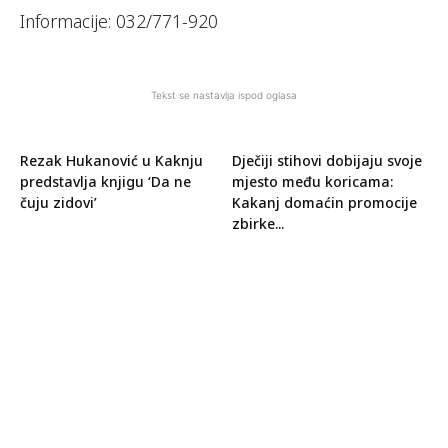
Informacije: 032/771-920
Tekst se nastavlja ispod oglasa
Rezak Hukanović u Kaknju
Dječiji stihovi dobijaju svoje
predstavlja knjigu ‘Da ne
mjesto među koricama:
čuju zidovi’
Kakanj domaćin promocije
zbirke...