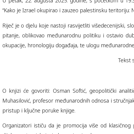
U petak, 22. augusta 2025. godine, s početkom u 19:3
“Kako je Izrael okupirao i zauzeo palestinsku teritorij
Riječ je o djelu koje nastoji rasvijetliti višedecenijski,
pitanje, oblikovao međunarodnu politiku i ostavio dubo
okupacije, hronologiju događaja, te ulogu međunarodne z
Tekst 
O knjizi će govoriti: Osman Softić, geopolitički anali
Muhasilović, profesor međunarodnih odnosa i stručnjak 
pristup i ključne poruke knjige.
Organizatori ističu da je promocija više od klasičnog 