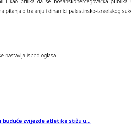
 ali i kao prilika da se bosanskohercegovačka publik
 pitanja o trajanju i dinamici palestinsko-izraelskog suk
se nastavlja ispod oglasa
 buduće zvijezde atletike stižu u...