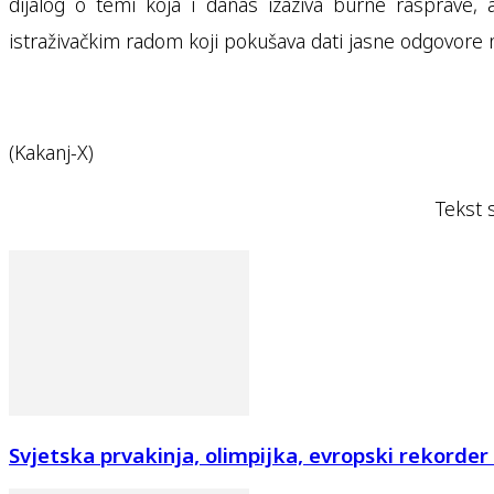
dijalog o temi koja i danas izaziva burne rasprave,
istraživačkim radom koji pokušava dati jasne odgovore na
(Kakanj-X)
Tekst 
Svjetska prvakinja, olimpijka, evropski rekorder i