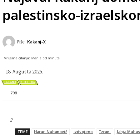
palestinsko-izraelsk
Piše:
Kakanj-X
Vrijeme čitanja:
Manje od
minuta
18. Augusta 2025.
KAKANJ
KULTURA
798
0
TEME
Harun Nuhanović
izdvojeno
Izrael
Jahja Muhas