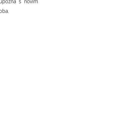
a upozna s novim
oba.