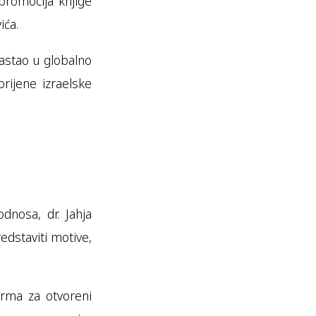
promocija knjige
ića.
erastao u globalno
rijene izraelske
odnosa, dr. Jahja
edstaviti motive,
forma za otvoreni