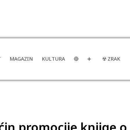
T
MAGAZIN
KULTURA
🔴
➕
☢ ZRAK
in promocije knjige o