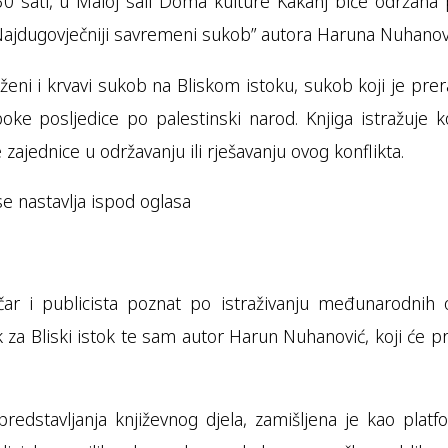
0 sati, u Maloj sali Doma kulture Kakanj biće održana 
u: Najdugovječniji savremeni sukob” autora Haruna Nuhanov
 složeni i krvavi sukob na Bliskom istoku, sukob koji je pr
ke posljedice po palestinski narod. Knjiga istražuje ko
ajednice u održavanju ili rješavanju ovog konflikta.
se nastavlja ispod oglasa
tičar i publicista poznat po istraživanju međunarodnih 
za Bliski istok te sam autor Harun Nuhanović, koji će pr
predstavljanja književnog djela, zamišljena je kao plat