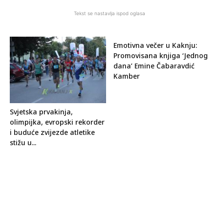
Tekst se nastavlja ispod oglasa
Emotivna večer u Kaknju:
Promovisana knjiga ‘Jednog
dana’ Emine Čabaravdić
Kamber
Svjetska prvakinja,
olimpijka, evropski rekorder
i buduće zvijezde atletike
stižu u...