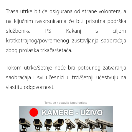
Trasa utrke bit će osigurana od strane volontera, a
na ključnim raskrsnicama će biti prisutna podrška
službenika PS Kakanj s ciljem
kratkotrajnog/povremenog zustavljanja saobraćaja
zbog prolaska trkača/šetača.
Tokom utrke/šetnje neće biti potpunog zatvaranja
saobraćaja i svi učesnici u trci/šetnji učestvuju na
vlastitu odgovornost.
Tekst se nastavlja ispod oglasa