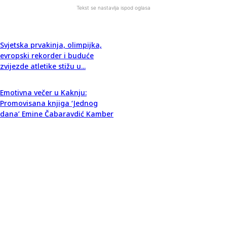
Tekst se nastavlja ispod oglasa
Svjetska prvakinja, olimpijka,
evropski rekorder i buduće
zvijezde atletike stižu u...
Emotivna večer u Kaknju:
Promovisana knjiga ‘Jednog
dana’ Emine Čabaravdić Kamber