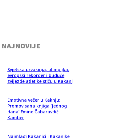
NAJNOVIJE
Svjetska prvakinja, olimpijka,
evropski rekorder i buduće
zvijezde atletike stižu u Kakanj
Emotivna večer u Kaknju:
Promovisana knjiga ‘Jednog
dana’ Emine Čabaravdić
Kamber
Najmlađi Kakanjci i Kakanjke