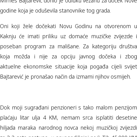
Mirnes Bajtarević donio je odluku vezanu za doček Nove
godine koja je oduševila stanovnike tog grada.
Oni koji žele dočekati Novu Godinu na otvorenom u
Kaknju će imati priliku uz domaće muzičke zvijezde i
poseban program za mališane. Za kategoriju društva
koja možda i nije za opciju javnog dočeka i zbog
aktuelne ekonomske situacije koja pogađa cijeli svijet
Bajtarević je pronašao način da izmami njihov osmijeh.
Dok moji sugrađani penzioneri s tako malom penzijom
plaćaju litar ulja 4 KM, nemam srca isplatiti desetine
hiljada maraka narodnog novca nekoj muzičkoj zvijezdi