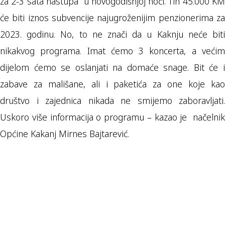
za 2-3 sata nastupa u novogodišnjoj noći. Tih 45.000 KM
će biti iznos subvencije najugroženijim penzionerima za
2023. godinu. No, to ne znači da u Kaknju neće biti
nikakvog programa. Imat ćemo 3 koncerta, a većim
dijelom ćemo se oslanjati na domaće snage. Bit će i
zabave za mališane, ali i paketića za one koje kao
društvo i zajednica nikada ne smijemo zaboravljati.
Uskoro više informacija o programu – kazao je načelnik
Općine Kakanj Mirnes Bajtarević.