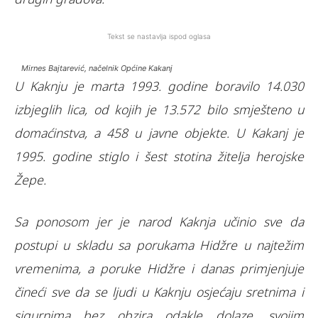
Tekst se nastavlja ispod oglasa
Mirnes Bajtarević, načelnik Općine Kakanj
U Kaknju je marta 1993. godine boravilo 14.030
izbjeglih lica, od kojih je 13.572 bilo smješteno u
domaćinstva, a 458 u javne objekte. U Kakanj je
1995. godine stiglo i šest stotina žitelja herojske
Žepe.
Sa ponosom jer je narod Kaknja učinio sve da
postupi u skladu sa porukama Hidžre u najtežim
vremenima, a poruke Hidžre i danas primjenjuje
čineći sve da se ljudi u Kaknju osjećaju sretnima i
sigurnima bez obzira odakle dolaze, svojim