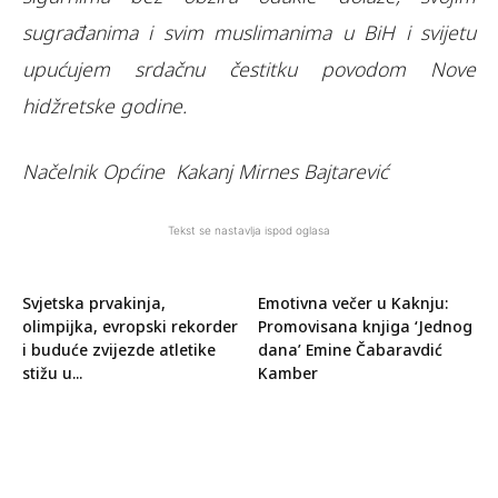
sugrađanima i svim muslimanima u BiH i svijetu
upućujem srdačnu čestitku povodom Nove
hidžretske godine.
Načelnik Općine Kakanj Mirnes Bajtarević
Tekst se nastavlja ispod oglasa
Svjetska prvakinja,
Emotivna večer u Kaknju:
olimpijka, evropski rekorder
Promovisana knjiga ‘Jednog
i buduće zvijezde atletike
dana’ Emine Čabaravdić
stižu u...
Kamber