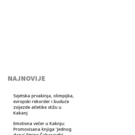
NAJNOVIJE
Svjetska prvakinja, olimpijka,
evropski rekorder i buduće
zvijezde atletike stižu u
Kakanj
Emotivna večer u Kaknju:
Promovisana knjiga ‘Jednog
dana’ Emine Čabaravdić