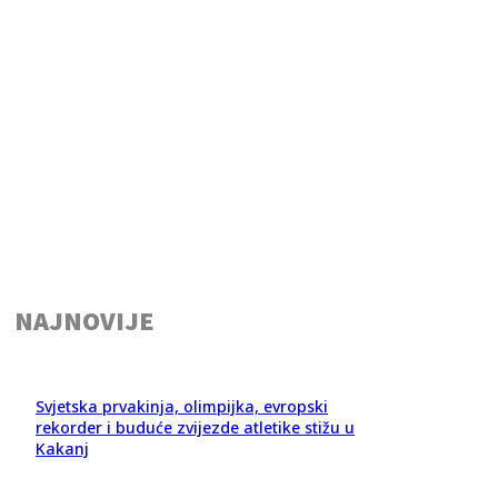
NAJNOVIJE
Svjetska prvakinja, olimpijka, evropski
rekorder i buduće zvijezde atletike stižu u
Kakanj