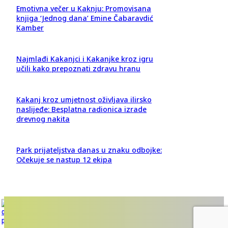
Emotivna večer u Kaknju: Promovisana
knjiga ‘Jednog dana’ Emine Čabaravdić
Kamber
Najmlađi Kakanjci i Kakanjke kroz igru
učili kako prepoznati zdravu hranu
Kakanj kroz umjetnost oživljava ilirsko
naslijeđe: Besplatna radionica izrade
drevnog nakita
Park prijateljstva danas u znaku odbojke:
Očekuje se nastup 12 ekipa