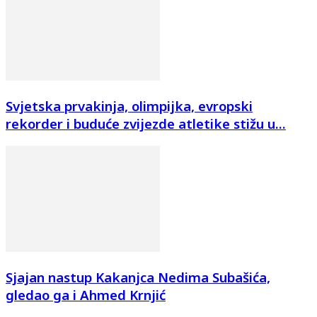
Svjetska prvakinja, olimpijka, evropski
rekorder i buduće zvijezde atletike stižu u...
Sjajan nastup Kakanjca Nedima Subašića,
gledao ga i Ahmed Krnjić