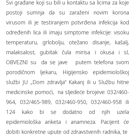
Svi građane koji su bili u kontaktu sa licima za koje
postoji sumnja da su zaraženi novim korona
virusom ili je testiranjem potvrđena infekcija kod
određenih lica ili imaju simptome infekcije: visoku
temperaturu, grlobolju, otežano disanje, kašalj,
malaksalost, gubitak čula mirisa i okusa i sl,
OBVEZNI su da se jave putem telefona svom
porodičnom ljekaru, Higijensko epidemiološkoj
službi JU „Dom zdravlja“ Kakanj ili u Službu hitne
medicinske pomoći, na sljedeće brojeve: 032/460-
964, 032/465-989, 032/460-950, 032/460-958 ili
124 kako bi se dodatno od njih uzela
epidemiološka anketa i anamneza. Pacijent će
dobiti konkretne upute od zdravstvenih radnika, te