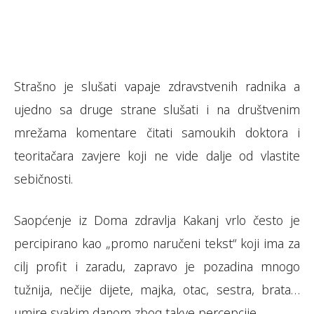
Strašno je slušati vapaje zdravstvenih radnika a
ujedno sa druge strane slušati i na društvenim
mrežama komentare čitati samoukih doktora i
teoritačara zavjere koji ne vide dalje od vlastite
sebičnosti.
Saopćenje iz Doma zdravlja Kakanj vrlo često je
percipirano kao „promo naručeni tekst“ koji ima za
cilj profit i zaradu, zapravo je pozadina mnogo
tužnija, nečije dijete, majka, otac, sestra, brata…
umire svakim danom zbog takve percepcije.