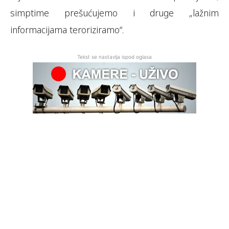
simptime prešućujemo i druge „lažnim
informacijama teroriziramo“.
Tekst se nastavlja ispod oglasa