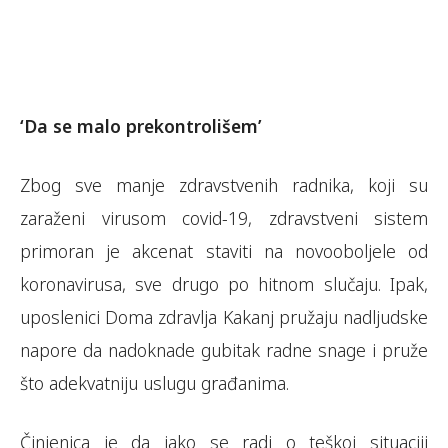
‘Da se malo prekontrolišem’
Zbog sve manje zdravstvenih radnika, koji su
zaraženi virusom covid-19, zdravstveni sistem
primoran je akcenat staviti na novooboljele od
koronavirusa, sve drugo po hitnom slučaju. Ipak,
uposlenici Doma zdravlja Kakanj pružaju nadljudske
napore da nadoknade gubitak radne snage i pruže
što adekvatniju uslugu građanima.
Činjenica je da iako se radi o teškoj situaciji