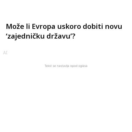
Može li Evropa uskoro dobiti novu
‘zajedničku državu’?
AI
Tekst se nastavlja ispod oglasa