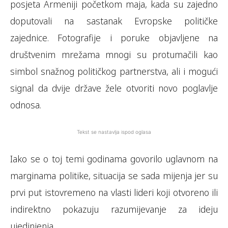
posjeta Armeniji početkom maja, kada su zajedno
doputovali na sastanak Evropske političke
zajednice. Fotografije i poruke objavljene na
društvenim mrežama mnogi su protumačili kao
simbol snažnog političkog partnerstva, ali i mogući
signal da dvije države žele otvoriti novo poglavlje
odnosa.
Tekst se nastavlja ispod oglasa
Iako se o toj temi godinama govorilo uglavnom na
marginama politike, situacija se sada mijenja jer su
prvi put istovremeno na vlasti lideri koji otvoreno ili
indirektno pokazuju razumijevanje za ideju
ujedinjenja.