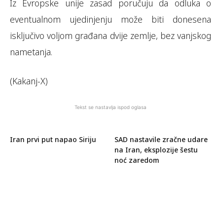
Iz Evropske unije zasad poručuju da odluka o
eventualnom ujedinjenju može biti donesena
isključivo voljom građana dvije zemlje, bez vanjskog
nametanja.
(Kakanj-X)
Tekst se nastavlja ispod oglasa
Iran prvi put napao Siriju
SAD nastavile zračne udare
na Iran, eksplozije šestu
noć zaredom