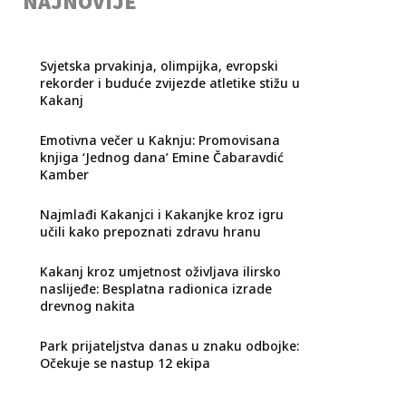
NAJNOVIJE
Svjetska prvakinja, olimpijka, evropski
rekorder i buduće zvijezde atletike stižu u
Kakanj
Emotivna večer u Kaknju: Promovisana
knjiga ‘Jednog dana’ Emine Čabaravdić
Kamber
Najmlađi Kakanjci i Kakanjke kroz igru
učili kako prepoznati zdravu hranu
Kakanj kroz umjetnost oživljava ilirsko
naslijeđe: Besplatna radionica izrade
drevnog nakita
Park prijateljstva danas u znaku odbojke:
Očekuje se nastup 12 ekipa