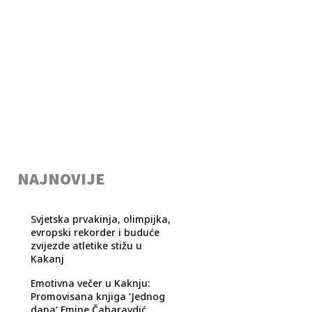
NAJNOVIJE
Svjetska prvakinja, olimpijka,
evropski rekorder i buduće
zvijezde atletike stižu u
Kakanj
Emotivna večer u Kaknju:
Promovisana knjiga ‘Jednog
dana’ Emine Čabaravdić