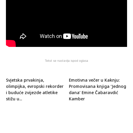
Tekst se nastavlja ispod oglasa
Svjetska prvakinja,
Emotivna večer u Kaknju:
olimpijka, evropski rekorder
Promovisana knjiga ‘Jednog
i buduće zvijezde atletike
dana’ Emine Čabaravdić
stižu u...
Kamber