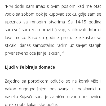
“Prvi dodir sam imao s ovim poslom kad me otac
vodio sa sobom dok je kupovao stoku, gdje sam se
upoznao sa mnogim stvarima. Sa 14-15 godina
sam već sam znao praviti ćevap, razlikovati dobro i
loše meso. Kako su godine prolazile iskustvo se
sticalo, danas samostalno radim uz savjet starijih
prvenstveno oca jer je iskusniji”.
Ljudi više biraju domaće
Zajedno sa porodicom odlučio se na korak više i
nakon dugogodišnjeg poslovanja u poslovnici u
naselju Kujavče sada je zvanično otvorio poslovnicu
preko puta kakanjske pošte.