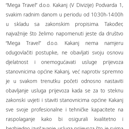
“Mega Travel” d.o.o. Kakanj (V Divizije) Podvarda 1,
svakim radnim danom u periodu od 10:30h-14:00h
u skladu sa zakonskim propisima. Također,
najvažnije što želimo napomenuti jeste da društvo
“Mega Travel” d.o.o. Kakanj nema namjeru
odugovlačiti postupke, ne obavljati svoju osnovu
djelatnost i onemogućavati usluge prijevoza
stanovnicima općine Kakanj, već naprotiv spremno
je u svakom trenutku početi odnosno nastaviti
obavljanje usluga prijevoza kada se za to steknu
zakonski uvjeti i staviti stanovnicima općine Kakanj
sve svoje profesionalne i tehničke kapacitete na
raspolaganje kako bi osigurali kvalitetno i
bezbjedno izvršavanje usluga prijevoza što je svima