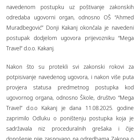
navedenom postupku uz poštivanje zakonskih
odredaba ugovorni organ, odnosno OŠ “Ahmed
Muradbegović” Donji Kakanj okončala je navedeni
postupak dodjelom ugovora prijevozniku “Mega
Travel” d.o.o. Kakanj.
Nakon što su protekli svi zakonski rokovi za
potpisivanje navedenog ugovora, i nakon više puta
provjera statusa predmetnog postupka kod
ugovornog organa, odnosno Škole, društvo “Mega
Travel” d.o.o Kakanj je dana 11.08.2025. godine
zaprimilo Odluku o poništenju postupka koja je
sadržavala niz proceduralnih grešaka i čije
donošenje nije zasnovano na odredbama Zakona o