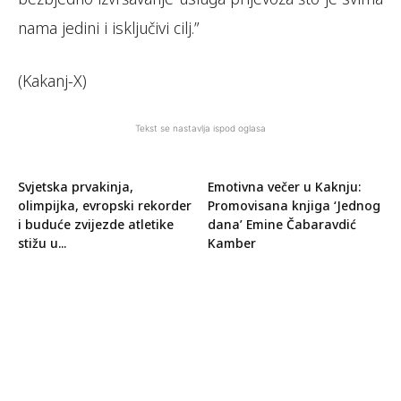
nama jedini i isključivi cilj.”
(Kakanj-X)
Tekst se nastavlja ispod oglasa
Svjetska prvakinja,
Emotivna večer u Kaknju:
olimpijka, evropski rekorder
Promovisana knjiga ‘Jednog
i buduće zvijezde atletike
dana’ Emine Čabaravdić
stižu u...
Kamber