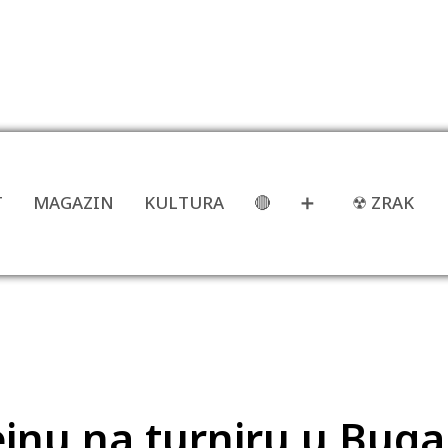
T
MAGAZIN
KULTURA
🔴
➕
☢ ZRAK
ejnu na turniru u Buga