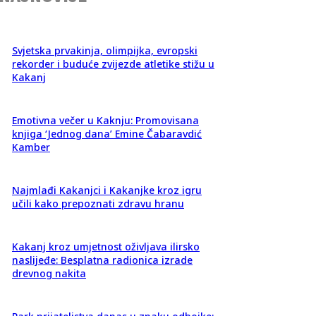
Svjetska prvakinja, olimpijka, evropski
rekorder i buduće zvijezde atletike stižu u
Kakanj
Emotivna večer u Kaknju: Promovisana
knjiga ‘Jednog dana’ Emine Čabaravdić
Kamber
Najmlađi Kakanjci i Kakanjke kroz igru
učili kako prepoznati zdravu hranu
Kakanj kroz umjetnost oživljava ilirsko
naslijeđe: Besplatna radionica izrade
drevnog nakita