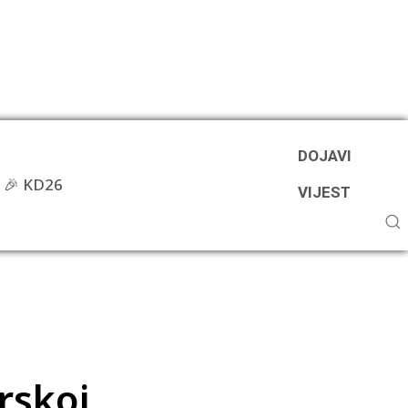
DOJAVI
🎉 KD26
VIJEST
rskoj