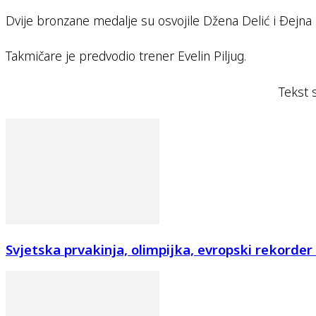
Dvije bronzane medalje su osvojile Džena Delić i Ðejna 
Takmičare je predvodio trener Evelin Piljug.
Tekst 
Svjetska prvakinja, olimpijka, evropski rekorder i