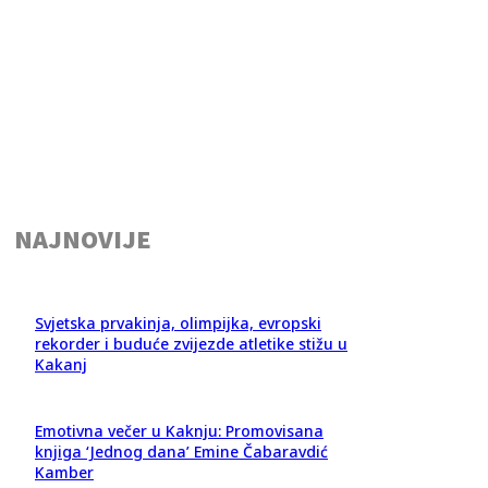
NAJNOVIJE
Svjetska prvakinja, olimpijka, evropski
rekorder i buduće zvijezde atletike stižu u
Kakanj
Emotivna večer u Kaknju: Promovisana
knjiga ‘Jednog dana’ Emine Čabaravdić
Kamber