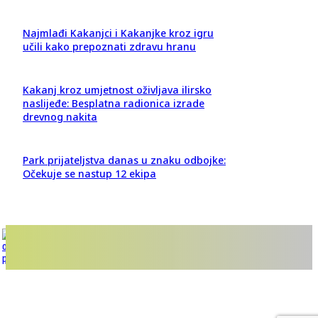
Najmlađi Kakanjci i Kakanjke kroz igru
učili kako prepoznati zdravu hranu
Kakanj kroz umjetnost oživljava ilirsko
naslijeđe: Besplatna radionica izrade
drevnog nakita
Park prijateljstva danas u znaku odbojke:
Očekuje se nastup 12 ekipa