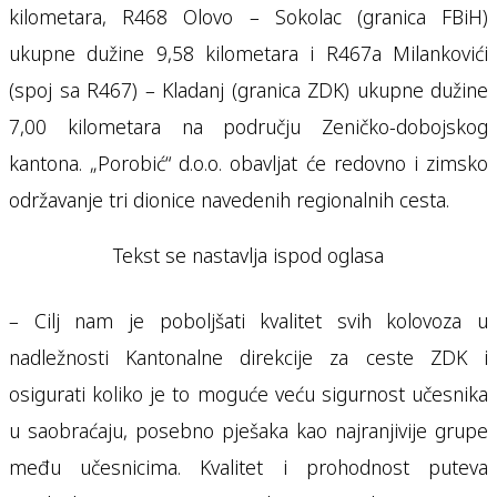
kilometara, R468 Olovo – Sokolac (granica FBiH)
ukupne dužine 9,58 kilometara i R467a Milankovići
(spoj sa R467) – Kladanj (granica ZDK) ukupne dužine
7,00 kilometara na području Zeničko-dobojskog
kantona. „Porobić“ d.o.o. obavljat će redovno i zimsko
održavanje tri dionice navedenih regionalnih cesta.
Tekst se nastavlja ispod oglasa
– Cilj nam je poboljšati kvalitet svih kolovoza u
nadležnosti Kantonalne direkcije za ceste ZDK i
osigurati koliko je to moguće veću sigurnost učesnika
u saobraćaju, posebno pješaka kao najranjivije grupe
među učesnicima. Kvalitet i prohodnost puteva