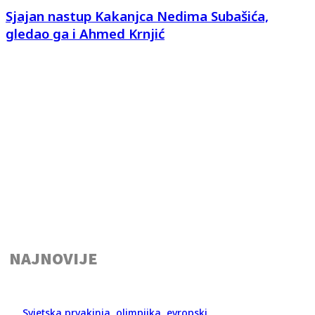
Sjajan nastup Kakanjca Nedima Subašića,
gledao ga i Ahmed Krnjić
NAJNOVIJE
Svjetska prvakinja, olimpijka, evropski