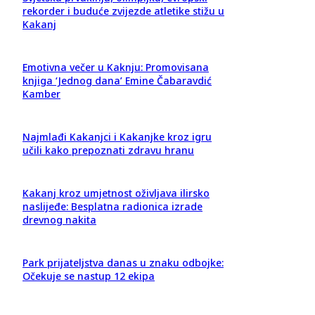
rekorder i buduće zvijezde atletike stižu u
Kakanj
Emotivna večer u Kaknju: Promovisana
knjiga ‘Jednog dana’ Emine Čabaravdić
Kamber
Najmlađi Kakanjci i Kakanjke kroz igru
učili kako prepoznati zdravu hranu
Kakanj kroz umjetnost oživljava ilirsko
naslijeđe: Besplatna radionica izrade
drevnog nakita
Park prijateljstva danas u znaku odbojke:
Očekuje se nastup 12 ekipa