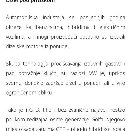
Dizel pod pritiskom
Automobilska industrija se posljednjih godina
okreće ka benzincima, hibridima i električnim
vozilima, a mnogi proizvođači potpuno su izbacili
dizelske motore iz ponude.
Skupa tehnologija pročišćavanja izduvnih gasova i
pad potražnje ključni su razlozi. VW je, uprkos
svemu, donekle zadržao dizel u ponudi ali u vrlo
ograničenom obliku.
Tako je i GTD, tiho i bez zvanične najave, nestao
prilikom redizajna osme generacije Golfa. Njegovo
mjesto sada zauzima GTE – plug-in hibrid koji spaja