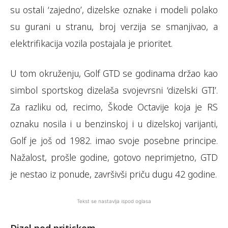
su ostali ‘zajedno’, dizelske oznake i modeli polako
su gurani u stranu, broj verzija se smanjivao, a
elektrifikacija vozila postajala je prioritet.
U tom okruženju, Golf GTD se godinama držao kao
simbol sportskog dizelaša svojevrsni ‘dizelski GTI’.
Za razliku od, recimo, Škode Octavije koja je RS
oznaku nosila i u benzinskoj i u dizelskoj varijanti,
Golf je još od 1982. imao svoje posebne principe.
Nažalost, prošle godine, gotovo neprimjetno, GTD
je nestao iz ponude, završivši priču dugu 42 godine.
Tekst se nastavlja ispod oglasa