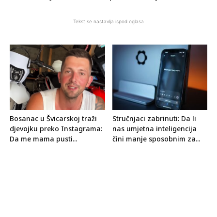
Tekst se nastavlja ispod oglasa
Bosanac u Švicarskoj traži
Stručnjaci zabrinuti: Da li
djevojku preko Instagrama:
nas umjetna inteligencija
Da me mama pusti...
čini manje sposobnim za...