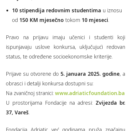
10 stipendija redovnim studentima
u iznosu
od
150 KM mjesečno
tokom
10 mjeseci
.
Pravo na prijavu imaju učenici i studenti koji
ispunjavaju uslove konkursa, uključujući redovan
status, te određene socioekonomske kriterije.
Prijave su otvorene do
5. januara 2025. godine
, a
obrasci i detalji konkursa dostupni su:
Na zvaničnoj stranici:
www.adriaticfoundation.ba
U prostorijama Fondacije na adresi:
Zvijezda br.
37, Vareš
.
Fondacija Adriatic već godinama pruža značajnu