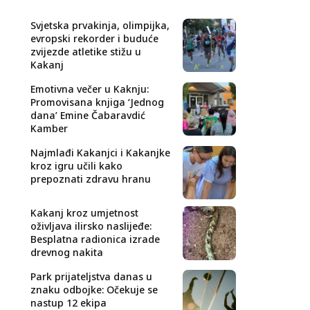
Svjetska prvakinja, olimpijka,
evropski rekorder i buduće
zvijezde atletike stižu u
Kakanj
Emotivna večer u Kaknju:
Promovisana knjiga ‘Jednog
dana’ Emine Čabaravdić
Kamber
Najmlađi Kakanjci i Kakanjke
kroz igru učili kako
prepoznati zdravu hranu
Kakanj kroz umjetnost
oživljava ilirsko naslijeđe:
Besplatna radionica izrade
drevnog nakita
Park prijateljstva danas u
znaku odbojke: Očekuje se
nastup 12 ekipa