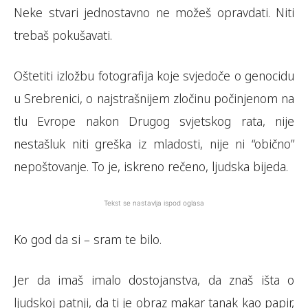
Neke stvari jednostavno ne možeš opravdati. Niti
trebaš pokušavati.
Oštetiti izložbu fotografija koje svjedoče o genocidu
u Srebrenici, o najstrašnijem zločinu počinjenom na
tlu Evrope nakon Drugog svjetskog rata, nije
nestašluk niti greška iz mladosti, nije ni “obično”
nepoštovanje. To je, iskreno rečeno, ljudska bijeda.
Tekst se nastavlja ispod oglasa
Ko god da si – sram te bilo.
Jer da imaš imalo dostojanstva, da znaš išta o
ljudskoj patnji, da ti je obraz makar tanak kao papir,