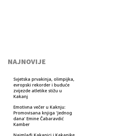
NAJNOVIJE
Svjetska prvakinja, olimpijka,
evropski rekorder i buduće
zvijezde atletike stižu u
Kakanj
Emotivna večer u Kaknju:
Promovisana knjiga ‘Jednog
dana’ Emine Čabaravdić
Kamber
Najmlađi Kakanjci i Kakanjke