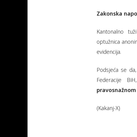
Zakonska nap
Kantonalno tuž
optužnica anonim
evidencija.
Podsjeća se da
Federacije Bi
pravosnažnom p
(Kakanj-X)