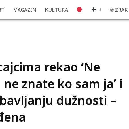
RT
MAGAZIN
KULTURA
☢ ZRAK
cajcima rekao ‘Ne
 ne znate ko sam ja’ i
bavljanju dužnosti –
rđena