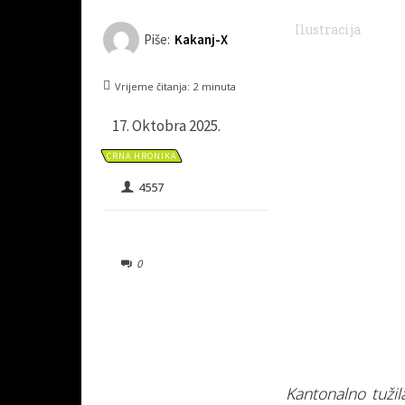
Ilustracija
Piše:
Kakanj-X
Vrijeme čitanja:
2
minuta
17. Oktobra 2025.
CRNA HRONIKA
4557
0
Kantonalno tuži