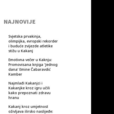
NAJNOVIJE
Svjetska prvakinja,
olimpijka, evropski rekorder
i buduće zvijezde atletike
stižu u Kakanj
Emotivna večer u Kaknju:
Promovisana knjiga ‘Jednog
dana’ Emine Čabaravdić
Kamber
Najmlađi Kakanjci i
Kakanjke kroz igru učili
kako prepoznati zdravu
hranu
Kakanj kroz umjetnost
oživljava ilirsko naslijeđe: