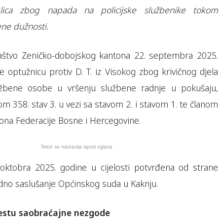
lica zbog napada na policijske službenike tokom
ene dužnosti.
laštvo Zeničko-dobojskog kantona 22. septembra 2025.
e optužnicu protiv D. T. iz Visokog zbog krivičnog djela
užbene osobe u vršenju službene radnje u pokušaju,
m 358. stav 3. u vezi sa stavom 2. i stavom 1. te članom
kona Federacije Bosne i Hercegovine.
Tekst se nastavlja ispod oglasa
 oktobra 2025. godine u cijelosti potvrđena od strane
dno saslušanje Općinskog suda u Kaknju.
estu saobraćajne nezgode