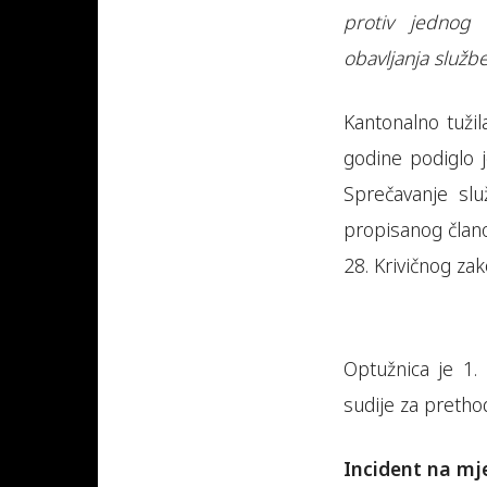
protiv jednog 
obavljanja služb
Kantonalno tuži
godine podiglo j
Sprečavanje sl
propisanog člano
28. Krivičnog za
Optužnica je 1.
sudije za pretho
Incident na mj