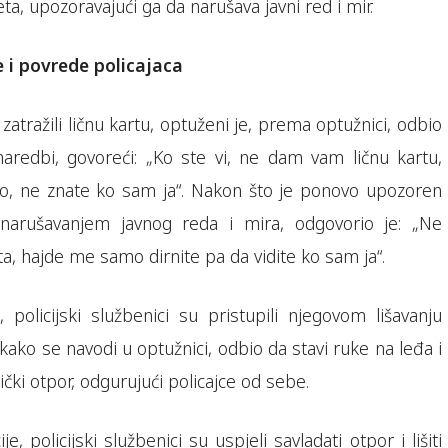
ta, upozoravajući ga da narušava javni red i mir.
e i povrede policajaca
 zatražili ličnu kartu, optuženi je, prema optužnici, odbio
aredbi, govoreći: „Ko ste vi, ne dam vam ličnu kartu,
ovo, ne znate ko sam ja“. Nakon što je ponovo upozoren
narušavanjem javnog reda i mira, odgovorio je: „Ne
ta, hajde me samo dirnite pa da vidite ko sam ja“.
policijski službenici su pristupili njegovom lišavanju
, kako se navodi u optužnici, odbio da stavi ruke na leđa i
ički otpor, odgurujući policajce od sebe.
e, policijski službenici su uspjeli savladati otpor i lišiti