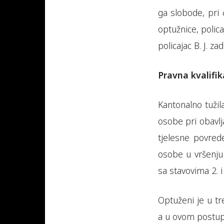
ga slobode, pri
optužnice, polica
policajac B. J. z
Pravna kvalifik
Kantonalno tužila
osobe pri obavlj
tjelesne povred
osobe u vršenju 
sa stavovima 2. i
Optuženi je u tr
a u ovom postupk