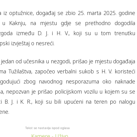
iz optužnice, događaj se zbio 25. marta 2025. godine
 u Kaknju, na mjestu gdje se prethodno dogodila
zgoda između D. J. i H. V., koji su u tom trenutku
ski izvještaj o nesreći.
bio jedan od učesnika u nezgodi, prišao je mjestu događaja
a Tužilaštva, započeo verbalni sukob s H. V. koristeći
egodujući zbog navodnog nesporazuma oko naknade
a, nepozvan je prišao policijskom vozilu u kojem su se
ci B. J. i K. R., koji su bili upućeni na teren po nalogu
ene.
Tekst se nastavlja ispod oglasa