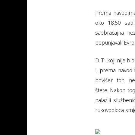
Prema navodima 
oko 18:50 sati
saobraćajna ne
popunjavali Evrop
D. T., koji nije 
i, prema navodim
povišen ton, n
štete. Nakon tog
nalazili službeni
rukovodioca smj