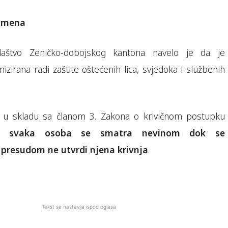
omena
ilaštvo Zeničko-dobojskog kantona navelo je da je
izirana radi zaštite oštećenih lica, svjedoka i službenih
, u skladu sa članom 3. Zakona o krivičnom postupku
H,
svaka osoba se smatra nevinom dok se
resudom ne utvrdi njena krivnja
.
Tekst se nastavlja ispod oglasa