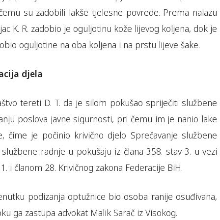
 čemu su zadobili lakše tjelesne povrede. Prema nalazu
jac K. R. zadobio je oguljotinu kože lijevog koljena, dok je
adobio oguljotine na oba koljena i na prstu lijeve šake.
acija djela
štvo tereti D. T. da je silom pokušao spriječiti službene
anju poslova javne sigurnosti, pri čemu im je nanio lake
e, čime je počinio krivično djelo Sprečavanje službene
službene radnje u pokušaju iz člana 358. stav 3. u vezi
 1. i članom 28. Krivičnog zakona Federacije BiH.
enutku podizanja optužnice bio osoba ranije osuđivana,
u ga zastupa advokat Malik Sarač iz Visokog.