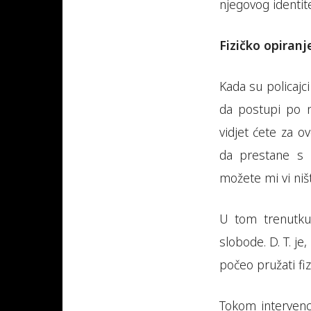
njegovog identite
Fizičko opiranj
Kada su policajci
da postupi po n
vidjet ćete za 
da prestane s 
možete mi vi niš
U tom trenutku, 
slobode. D. T. je
počeo pružati fiz
Tokom intervencij