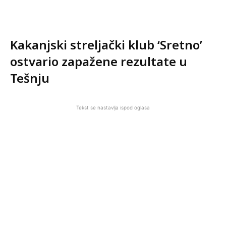
Kakanjski streljački klub ‘Sretno’
ostvario zapažene rezultate u
Tešnju
Tekst se nastavlja ispod oglasa