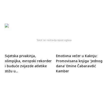
Tekst se nastavlja ispod oglasa
Svjetska prvakinja,
Emotivna večer u Kaknju:
olimpijka, evropski rekorder
Promovisana knjiga ‘Jednog
i buduće zvijezde atletike
dana’ Emine Čabaravdić
stižu u...
Kamber