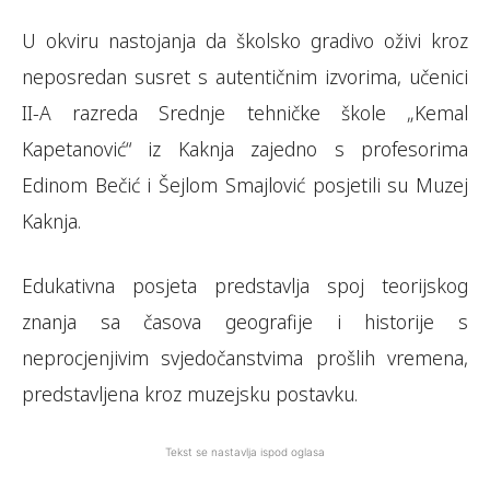
U okviru nastojanja da školsko gradivo oživi kroz
neposredan susret s autentičnim izvorima, učenici
II-A razreda Srednje tehničke škole „Kemal
Kapetanović“ iz Kaknja zajedno s profesorima
Edinom Bečić i Šejlom Smajlović posjetili su Muzej
Kaknja.
Edukativna posjeta predstavlja spoj teorijskog
znanja sa časova geografije i historije s
neprocjenjivim svjedočanstvima prošlih vremena,
predstavljena kroz muzejsku postavku.
Tekst se nastavlja ispod oglasa