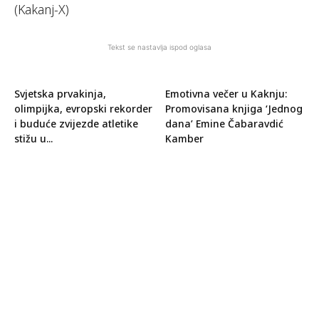
(Kakanj-X)
Tekst se nastavlja ispod oglasa
Svjetska prvakinja,
Emotivna večer u Kaknju:
olimpijka, evropski rekorder
Promovisana knjiga ‘Jednog
i buduće zvijezde atletike
dana’ Emine Čabaravdić
stižu u...
Kamber