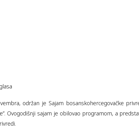
glasa
. novembra, održan je Sajam bosanskohercegovačke pri
”. Ovogodišnji sajam je obilovao programom, a predstav
ivredi.