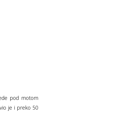
vrede pod motom
io je i preko 50