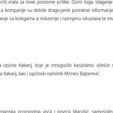
oriti vrata za nove poslovne prilike. Osim toga, izlagan
a, a kompanije su dobile dragocjene povratne informacije
anje sa kolegama iz industrije i razmjenu iskustava te insp
a općine Kakanj, koje je omogućilo besplatno učešće 
 Kakanj, kao i općinski načelnik Mirnes Bajtarević.
rganska proizvodnja voća i povrća Marušić, samostalni