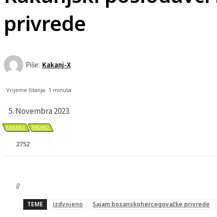
privrede
Piše:
Kakanj-X
Vrijeme čitanja:
1
minuta
5. Novembra 2023.
KAKANJ
PROMO
2752
0
TEME
izdvojeno
Sajam bosanskohercegovačke privrede