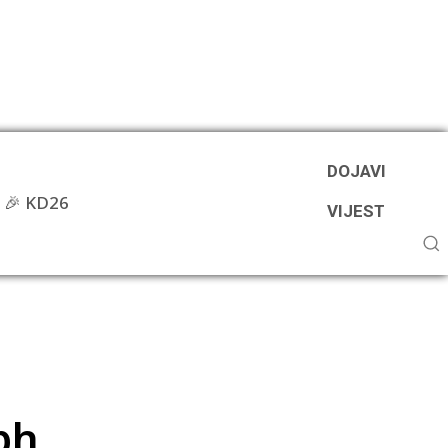
DOJAVI
🎉 KD26
VIJEST
bh.