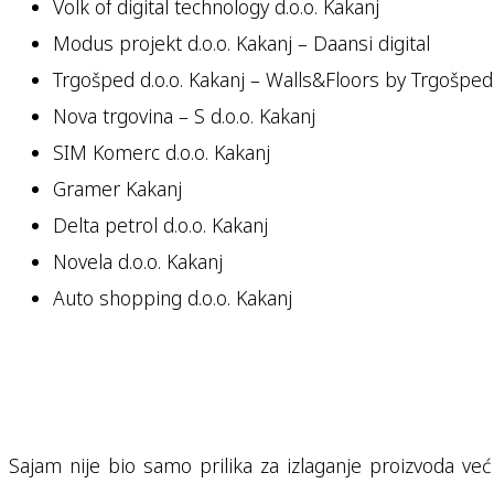
Volk of digital technology d.o.o. Kakanj
Modus projekt d.o.o. Kakanj – Daansi digital
Trgošped d.o.o. Kakanj – Walls&Floors by Trgošped
Nova trgovina – S d.o.o. Kakanj
SIM Komerc d.o.o. Kakanj
Gramer Kakanj
Delta petrol d.o.o. Kakanj
Novela d.o.o. Kakanj
Auto shopping d.o.o. Kakanj
Sajam nije bio samo prilika za izlaganje proizvoda već