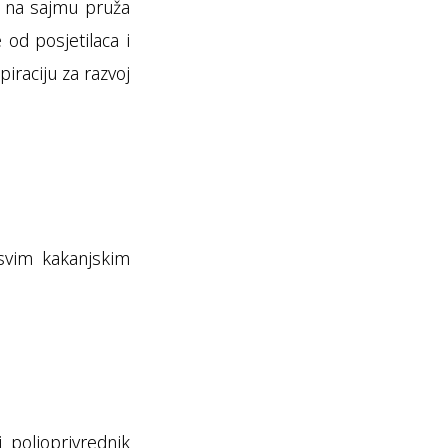
je na sajmu pruža
 od posjetilaca i
iraciju za razvoj
svim kakanjskim
 poljoprivrednik