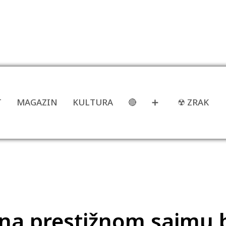
T
MAGAZIN
KULTURA
🔴
➕
☢ ZRAK
 na prestižnom sajmu 