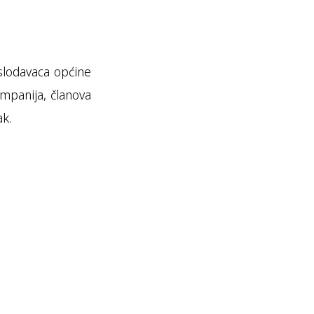
slodavaca općine
ompanija, članova
ak.