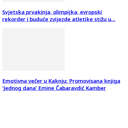
Svjetska prvakinja, olimpijka, evropski
rekorder i buduće zvijezde atletike stižu u...
Emotivna večer u Kaknju: Promovisana knjiga
‘Jednog dana’ Emine Čabaravdić Kamber