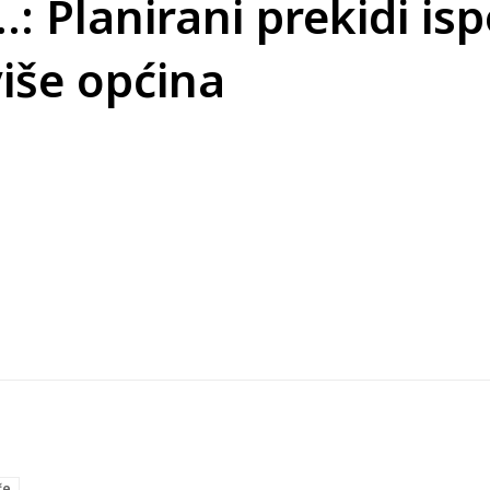
: Planirani prekidi is
više općina
če