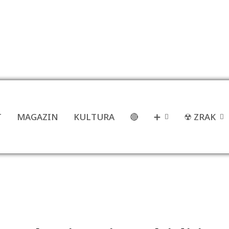
T
MAGAZIN
KULTURA
🔴
➕
☢ ZRAK