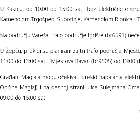
U Kaknju, od 10:00 do 15:00 sati, bez električne energije
Kamenolom Trgošped, Subotinje, Kamenolom Ribnica i Tune
Na području Vareša, trafo područje Igrište (br.6591) neće
U Žepču, prekidi su planirani za tri trafo područja: Mjes
11:00 do 13:00 sati i Mjestova Ravan (br.9505) od 13:00 d
Građani Maglaja mogu očekivati prekid napajanja elektr
Općine Maglaj) i na desnoj strani ulice Sulejmana Omer
09:00 do 15:00 sati.