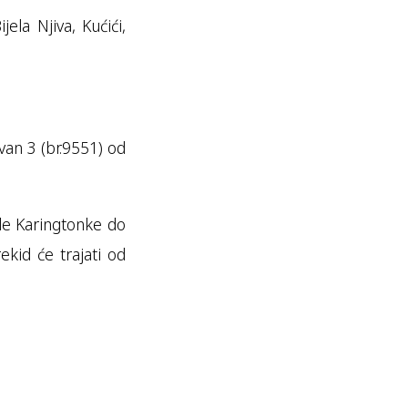
ela Njiva, Kućići,
van 3 (br.9551) od
de Karingtonke do
kid će trajati od