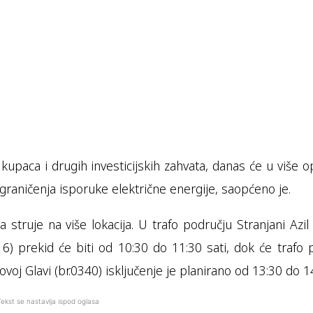
kupaca i drugih investicijskih zahvata, danas će u više 
graničenja isporuke električne energije, saopćeno je.
struje na više lokacija. U trafo području Stranjani Azil 
6) prekid će biti od 10:30 do 11:30 sati, dok će trafo 
voj Glavi (br.0340) isključenje je planirano od 13:30 do 14
Tekst se nastavlja ispod oglasa