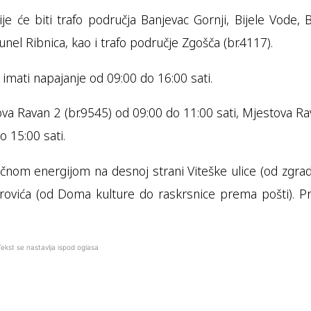
 će biti trafo područja Banjevac Gornji, Bijele Vode, Bij
l Ribnica, kao i trafo područje Zgošča (br.4117).
 imati napajanje od 09:00 do 16:00 sati.
tova Ravan 2 (br.9545) od 09:00 do 11:00 sati, Mjestova Ra
o 15:00 sati.
ičnom energijom na desnoj strani Viteške ulice (od zgra
ovića (od Doma kulture do raskrsnice prema pošti). Pre
Tekst se nastavlja ispod oglasa