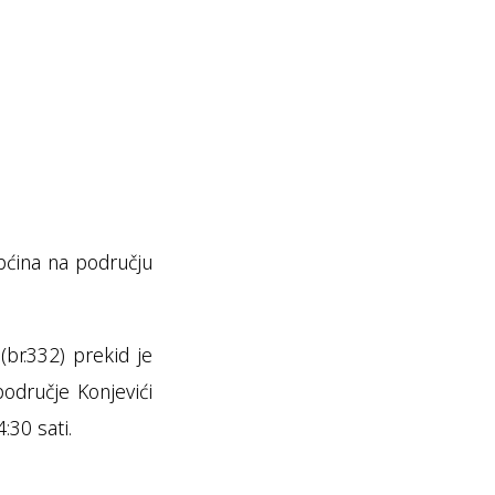
općina na području
(br.332) prekid je
područje Konjevići
:30 sati.