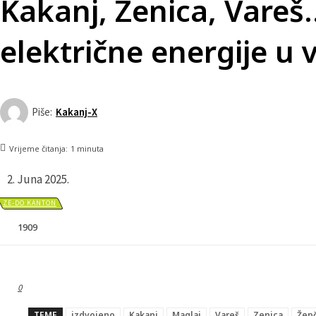
Kakanj, Zenica, Vareš…
električne energije u 
Piše:
Kakanj-X
Vrijeme čitanja:
1
minuta
2. Juna 2025.
ZE-DO KANTON
1909
0
TEME
izdvojeno
Kakanj
Maglaj
Vareš
Zenica
Žep