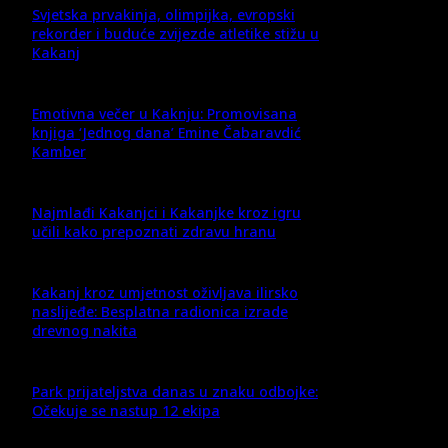
Svjetska prvakinja, olimpijka, evropski
rekorder i buduće zvijezde atletike stižu u
Kakanj
Emotivna večer u Kaknju: Promovisana
knjiga ‘Jednog dana’ Emine Čabaravdić
Kamber
Najmlađi Kakanjci i Kakanjke kroz igru
učili kako prepoznati zdravu hranu
Kakanj kroz umjetnost oživljava ilirsko
naslijeđe: Besplatna radionica izrade
drevnog nakita
Park prijateljstva danas u znaku odbojke:
Očekuje se nastup 12 ekipa