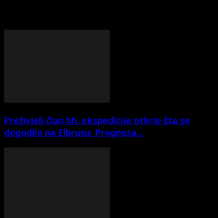
Tekst se nastavlja ispod oglasa
Preživjeli član bh. ekspedicije otkrio šta se
dogodilo na Elbrusu: Prognoza...