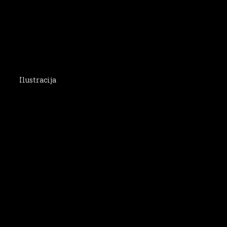
Ilustracija
Tekst se nastavlja ispod oglasa