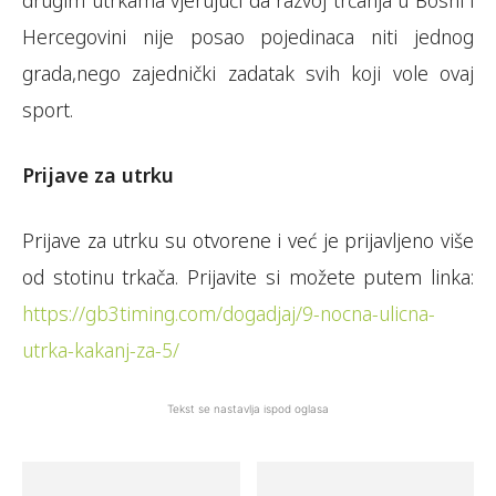
drugim utrkama vjerujući da razvoj trčanja u Bosni i
Hercegovini nije posao pojedinaca niti jednog
grada,nego zajednički zadatak svih koji vole ovaj
sport.
Prijave za utrku
Prijave za utrku su otvorene i već je prijavljeno više
od stotinu trkača. Prijavite si možete putem linka:
https://gb3timing.com/dogadjaj/9-nocna-ulicna-
utrka-kakanj-za-5/
Tekst se nastavlja ispod oglasa