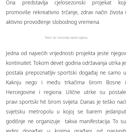
Ona predstavlja cjelosezonski projekat koji
promoviše rekreativno trčanje, zdrav način života i
aktivno provođenje slobodnog vremena.
Tekst se nastavlja ispod oglasa
Jedna od najvećih vrijednosti projekta jeste njegov
kontinuitet. Tokom devet godina održavanja utrka je
postala prepoznatljiv sportski događaj ne samo u
Kaknju nego i među trkačima širom Bosne i
Hercegovine i regiona. Ulične utrke su postale
pravi sportski hit širom svijeta. Danas je teško naći
svjetsku metropolu u kojoj se barem jedanput
godišnje ne organizuje takva manifestacija. To su
jedini događaji u kojima građani od pasivnih