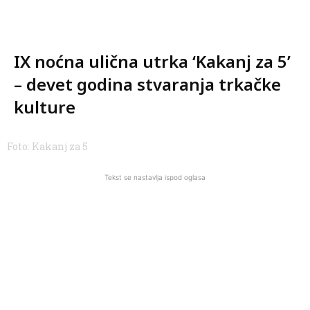
IX noćna ulična utrka ‘Kakanj za 5’
– devet godina stvaranja trkačke
kulture
Foto: Kakanj za 5
Tekst se nastavlja ispod oglasa