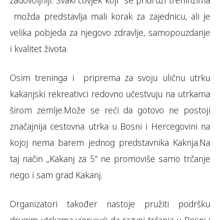
zadovoljniji. Svaki čovjek koji se pridruži treninzima
možda predstavlja mali korak za zajednicu, ali je
velika pobjeda za njegovo zdravlje, samopouzdanje
i kvalitet života.
Osim treninga i priprema za svoju uličnu utrku
kakanjski rekreativci redovno učestvuju na utrkama
širom zemlje.Može se reći da gotovo ne postoji
značajnija cestovna utrka u Bosni i Hercegovini na
kojoj nema barem jednog predstavnika Kaknja.Na
taj način „Kakanj za 5“ ne promoviše samo trčanje
nego i sam grad Kakanj.
Organizatori također nastoje pružiti podršku