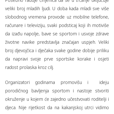
Posebno raduje činjenica da se u trčanje uključuje
veliki broj mladih ljudi. U doba kada mladi sve više
slobodnog vremena provode uz mobilne telefone,
računare i televiziju, svaki podsticaj koji ih motiviše
da izađu napolje, bave se sportom i usvoje zdrave
životne navike predstavlja značajan uspjeh. Veliki
broj djevojčica i dječaka svake godine dobije priliku
da napravi svoje prve sportske korake i osjeti
radost prolaska kroz cilj.
Organizatori godinama promovišu i ideju
Foto: Kakanj za 5
porodičnog bavljenja sportom i nastoje stvoriti
okruženje u kojem će zajedno učestvovati roditelji i
djeca. Nije rijetkost da na kakanjskoj utrci vidimo