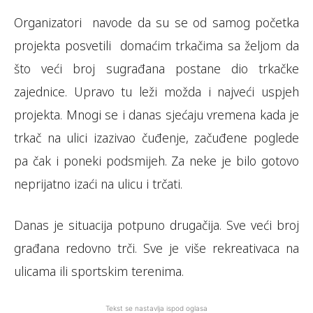
Organizatori navode da su se od samog početka
projekta posvetili domaćim trkačima sa željom da
što veći broj sugrađana postane dio trkačke
zajednice. Upravo tu leži možda i najveći uspjeh
projekta. Mnogi se i danas sjećaju vremena kada je
trkač na ulici izazivao čuđenje, začuđene poglede
pa čak i poneki podsmijeh. Za neke je bilo gotovo
neprijatno izaći na ulicu i trčati.
Danas je situacija potpuno drugačija. Sve veći broj
građana redovno trči. Sve je više rekreativaca na
ulicama ili sportskim terenima.
Tekst se nastavlja ispod oglasa