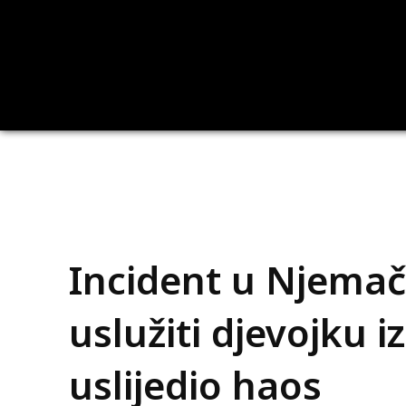
Incident u Njemač
uslužiti djevojku i
uslijedio haos