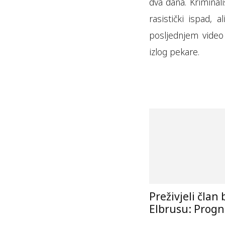
dva dana. Kriminali
rasistički ispad, 
posljednjem video 
izlog pekare.
Preživjeli član
Elbrusu: Progno