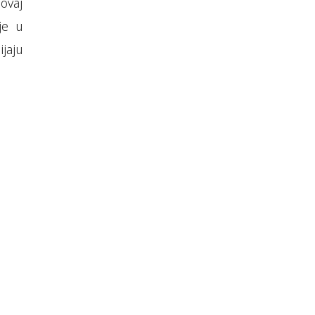
 ovaj
 je u
jaju