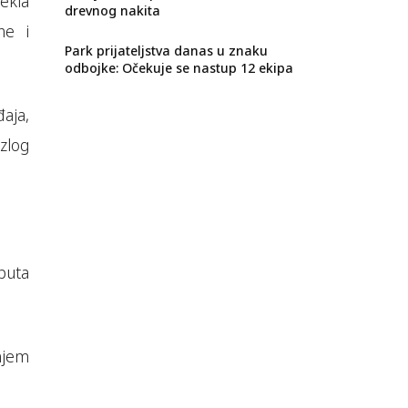
ekla
drevnog nakita
ne i
Park prijateljstva danas u znaku
odbojke: Očekuje se nastup 12 ekipa
aja,
zlog
 puta
njem