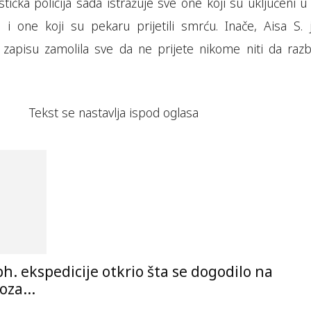
stička policija sada istražuje sve one koji su uključeni u
ali i one koji su pekaru prijetili smrću. Inače, Aisa S.
zapisu zamolila sve da ne prijete nikome niti da razbi
Tekst se nastavlja ispod oglasa
 bh. ekspedicije otkrio šta se dogodilo na
za...