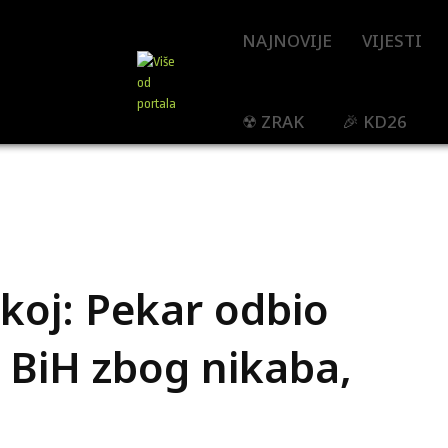
NAJNOVIJE
VIJESTI
☢ ZRAK
🎉 KD26
koj: Pekar odbio
z BiH zbog nikaba,