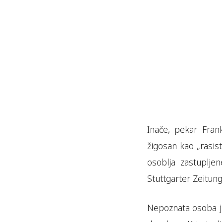
Inače, pekar Fran
žigosan kao „rasist
osoblja zastupljen
Stuttgarter Zeitun
Nepoznata osoba je