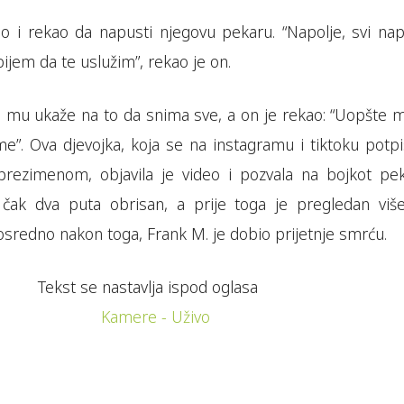
dio i rekao da napusti njegovu pekaru. “Napolje, svi nap
jem da te uslužim”, rekao je on.
 mu ukaže na to da snima sve, a on je rekao: “Uopšte m
me”. Ova djevojka, koja se na instagramu i tiktoku potpi
ezimenom, objavila je video i pozvala na bojkot pek
čak dva puta obrisan, a prije toga je pregledan viš
sredno nakon toga, Frank M. je dobio prijetnje smrću.
Tekst se nastavlja ispod oglasa