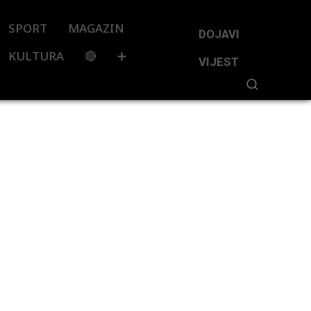
SPORT
MAGAZIN
DOJAVI
KULTURA
🔴
➕
VIJEST