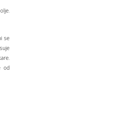
olje.
i se
suje
are.
e od