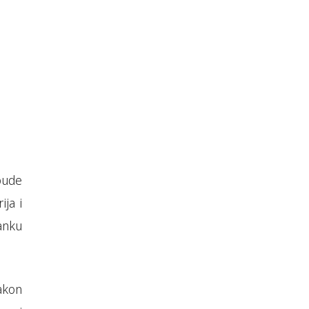
bude
ija i
anku
akon