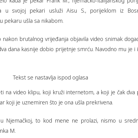
lo kada je pekar Frank M., njemačko-italijanskog porij
 u svojoj pekari usluži Aisu S., porijeklom iz Bos
 u pekaru ušla sa nikabom.
nakon brutalnog vrijeđanja objavila video snimak događ
va dana kasnije dobio prijetnje smrću. Navodno mu je i i
Tekst se nastavlja ispod oglasa
i na video klipu, koji kruži internetom, a koji je čak dva
ar koji je uznemiren što je ona ušla prekrivena.
u Njemačkoj, to kod mene ne prolazi, nismo u sred
anka M.