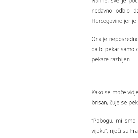
Naime, sve je poče
nedavno odbio da
Hercegovine jer je
Ona je neposredno 
da bi pekar samo d
pekare razbijen.
Kako se može vidjet
brisan, čuje se pek
“Pobogu, mi smo 
vijeku”, riječi su Fr