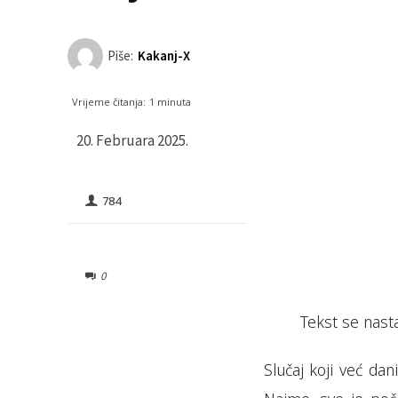
Piše:
Kakanj-X
Vrijeme čitanja:
1
minuta
20. Februara 2025.
CRNA HRONIKA
784
0
Tekst se nasta
Slučaj koji već da