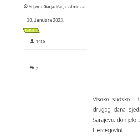
Vrijeme čitanja:
Manje od
minuta
10. Januara 2023.
KAKANJ
1416
0
Visoko sudsko i t
drugog dana sjedn
Sarajevu, donijelo
Hercegovini.