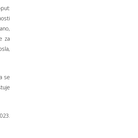
put:
osti
ano,
e za
sla,
a se
štuje
023.