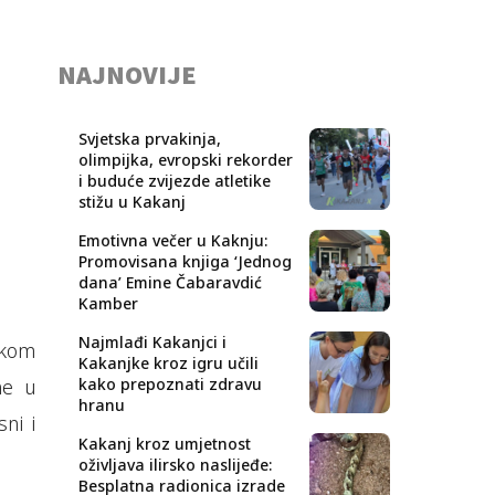
NAJNOVIJE
Svjetska prvakinja,
olimpijka, evropski rekorder
i buduće zvijezde atletike
stižu u Kakanj
Emotivna večer u Kaknju:
Promovisana knjiga ‘Jednog
dana’ Emine Čabaravdić
Kamber
Najmlađi Kakanjci i
okom
Kakanjke kroz igru učili
ne u
kako prepoznati zdravu
hranu
ni i
Kakanj kroz umjetnost
oživljava ilirsko naslijeđe:
Besplatna radionica izrade