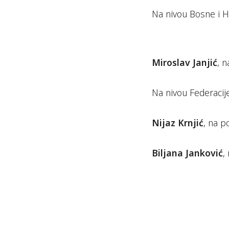
Na nivou Bosne i H
Miroslav Janjić
, n
Na nivou Federacij
Nijaz Krnjić
, na p
Biljana Janković
,