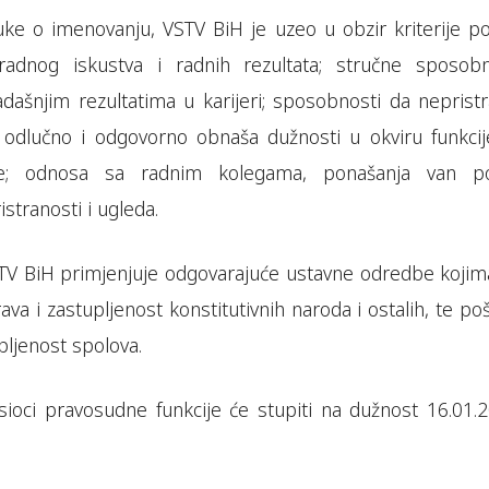
ke o imenovanju, VSTV BiH je uzeo u obzir kriterije po
radnog iskustva i radnih rezultata; stručne sposobn
ašnjim rezultatima u karijeri; sposobnosti da nepristr
, odlučno i odgovorno obnaša dužnosti u okviru funkcij
uje; odnosa sa radnim kolegama, ponašanja van po
stranosti i ugleda.
STV BiH primjenjuje odgovarajuće ustavne odredbe kojim
va i zastupljenost konstitutivnih naroda i ostalih, te po
ljenost spolova.
ioci pravosudne funkcije će stupiti na dužnost 16.01.2