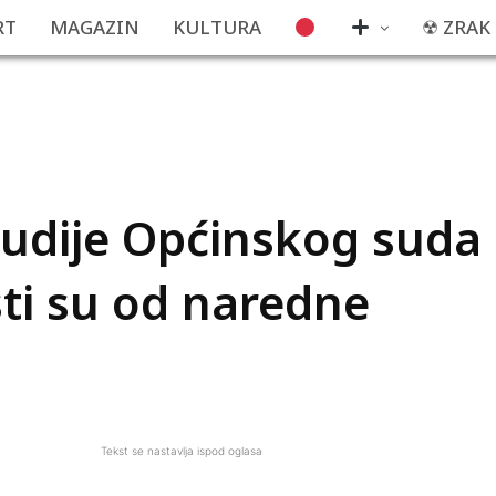
RT
MAGAZIN
KULTURA
☢ ZRAK
udije Općinskog suda
ti su od naredne
Tekst se nastavlja ispod oglasa