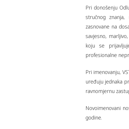
Pri donošenju Odlu
stručnog znanja, 
zasnovane na dosad
savjesno, marljivo
koju se prijavlj
profesionalne nepri
Pri imenovanju, V
uređuju jednaka pra
ravnomjernu zastup
Novoimenovani nos
godine.