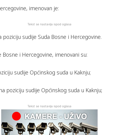
ercegovine, imenovan je:
Tekst se nastavlja ispod oglasa
a poziciju sudije Suda Bosne i Hercegovine.
e Bosne i Hercegovine, imenovani su:
oziciju sudije Općinskog suda u Kaknju;
 na poziciju sudije Općinskog suda u Kaknju;
Tekst se nastavlja ispod oglasa