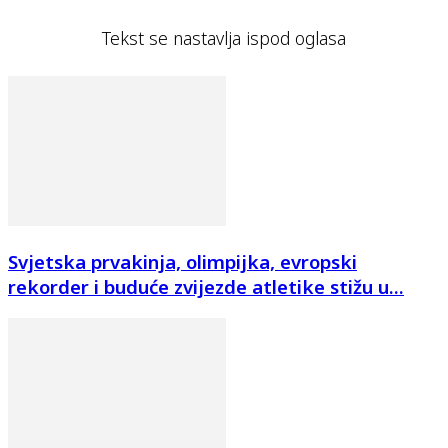
Tekst se nastavlja ispod oglasa
Svjetska prvakinja, olimpijka, evropski
rekorder i buduće zvijezde atletike stižu u...