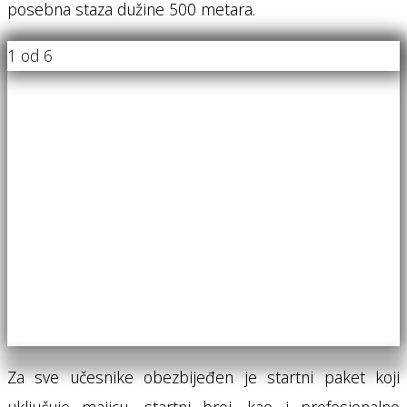
posebna staza dužine 500 metara.
1
od 6
Za sve učesnike obezbijeđen je startni paket koji
uključuje majicu, startni broj, kao i profesionalno