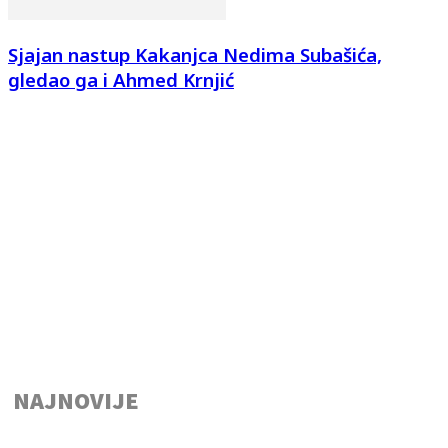
Sjajan nastup Kakanjca Nedima Subašića,
gledao ga i Ahmed Krnjić
NAJNOVIJE