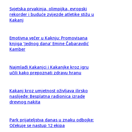
Svjetska prvakinja, olimpijka, evropski
rekorder i buduće zvijezde atletike stižu u
Kakanj
Emotivna večer u Kaknju: Promovisana
knjiga ‘Jednog dana’ Emine Čabaravdić
Kamber
Najmlađi Kakanjci i Kakanjke kroz igru
učili kako prepoznati zdravu hranu
Kakanj kroz umjetnost oživljava ilirsko
naslijeđe: Besplatna radionica izrade
drevnog nakita
Park prijateljstva danas u znaku odbojke:
Očekuje se nastup 12 ekipa