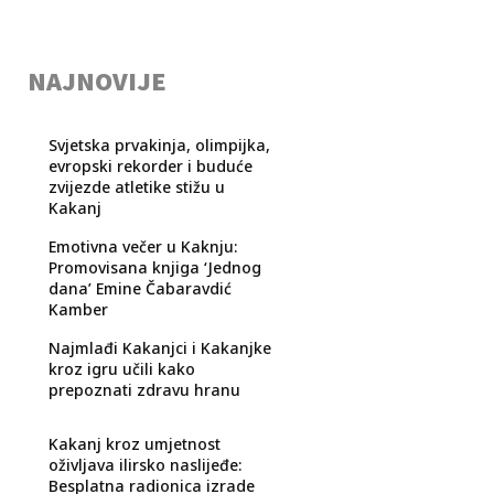
NAJNOVIJE
Svjetska prvakinja, olimpijka,
evropski rekorder i buduće
zvijezde atletike stižu u
Kakanj
Emotivna večer u Kaknju:
Promovisana knjiga ‘Jednog
dana’ Emine Čabaravdić
Kamber
Najmlađi Kakanjci i Kakanjke
kroz igru učili kako
prepoznati zdravu hranu
Kakanj kroz umjetnost
oživljava ilirsko naslijeđe:
Besplatna radionica izrade