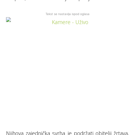
Tekst se nastavlja ispod oglasa
Njihova zajednička svrha je podržati obitelji žrtava,