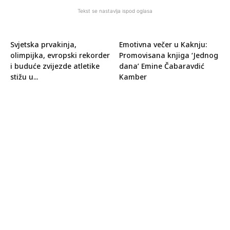
Tekst se nastavlja ispod oglasa
Svjetska prvakinja,
Emotivna večer u Kaknju:
olimpijka, evropski rekorder
Promovisana knjiga ‘Jednog
i buduće zvijezde atletike
dana’ Emine Čabaravdić
stižu u...
Kamber