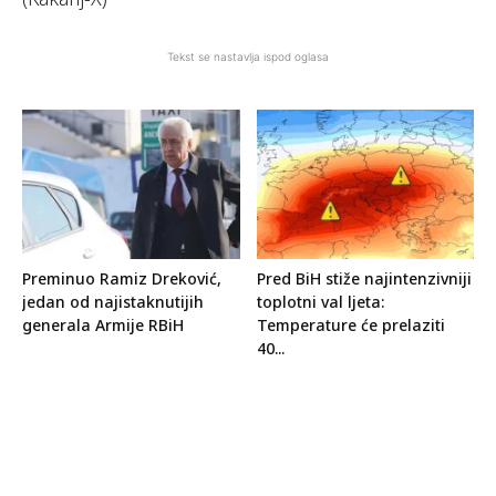
Tekst se nastavlja ispod oglasa
Preminuo Ramiz Dreković,
Pred BiH stiže najintenzivniji
jedan od najistaknutijih
toplotni val ljeta:
generala Armije RBiH
Temperature će prelaziti
40...