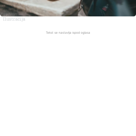
Ilustracija
Tekst se nastavlja ispod oglasa