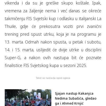
vikenda i da su je greške skupo koštale. Ipak,
vremena za žaljenje nema i već danas se okreće
takmičenju FIS Svjetski kup i odlasku u italijanski La
Thuile, gdje će prekosutra voziti prvi zvanični
trening pred spust utrku, koja je na programu je
13. marta. Odmah nakon spusta, u petak i subotu,
14. i 15. marta, uslijedit će dvije utrke u disciplini
Super-G, a nakon ovih nastupa bit će poznate
finalistice FIS Svjetskog kupa u sezoni 2025.
Tekst se nastavlja ispod oglasa
Sjajan nastup Kakanjca
Nedima Subašića, gledao
ga i Ahmed Krnjić