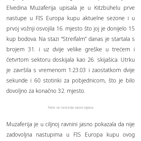
Elvedina Muzaferija upisala je u Kitzbühelu prve
nastupe u FIS Europa kupu aktuelne sezone i u
prvoj vožnji osvojila 16. mjesto što joj je donijelo 15
kup bodova. Na stazi “Streifalm” danas je startala s
brojem 31. i uz dvije velike greške u trećem i
četvrtom sektoru doskijala kao 26. skijašica. Utrku
je završila s vremenom 1:23.03 i zaostatkom dvije
sekunde i 60 stotinki za pobjednicom, što je bilo
dovoljno za konačno 32. mjesto.
Tekst se nastavlja ispod oglasa
Muzaferija je u ciljnoj ravnini jasno pokazala da nije
zadovoljna nastupima u FIS Europa kupu ovog