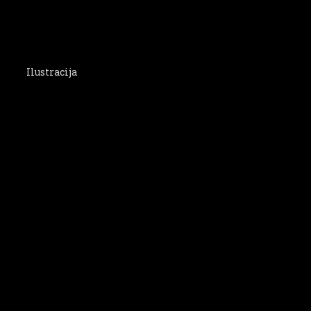
Ilustracija
Tekst se nastavlja ispod oglasa