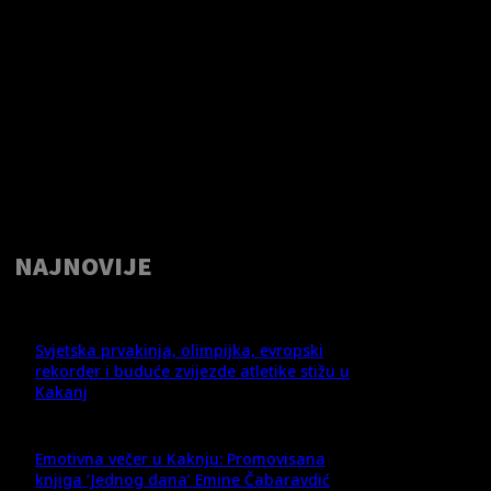
NAJNOVIJE
Svjetska prvakinja, olimpijka, evropski
rekorder i buduće zvijezde atletike stižu u
Kakanj
Emotivna večer u Kaknju: Promovisana
knjiga ‘Jednog dana’ Emine Čabaravdić