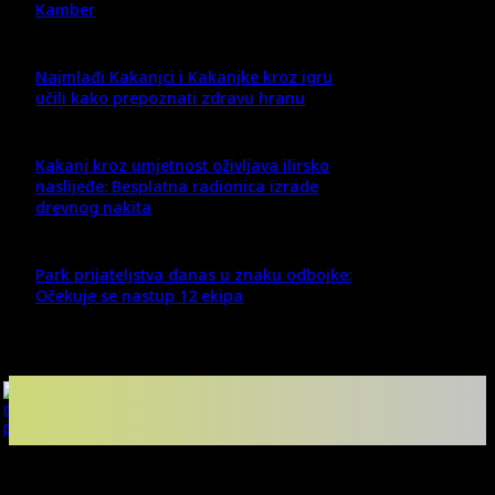
Kamber
Najmlađi Kakanjci i Kakanjke kroz igru
učili kako prepoznati zdravu hranu
Kakanj kroz umjetnost oživljava ilirsko
naslijeđe: Besplatna radionica izrade
drevnog nakita
Park prijateljstva danas u znaku odbojke:
Očekuje se nastup 12 ekipa