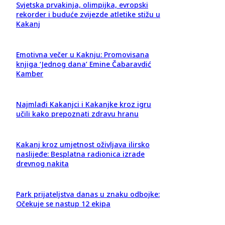
Svjetska prvakinja, olimpijka, evropski
rekorder i buduće zvijezde atletike stižu u
Kakanj
Emotivna večer u Kaknju: Promovisana
knjiga ‘Jednog dana’ Emine Čabaravdić
Kamber
Najmlađi Kakanjci i Kakanjke kroz igru
učili kako prepoznati zdravu hranu
Kakanj kroz umjetnost oživljava ilirsko
naslijeđe: Besplatna radionica izrade
drevnog nakita
Park prijateljstva danas u znaku odbojke:
Očekuje se nastup 12 ekipa