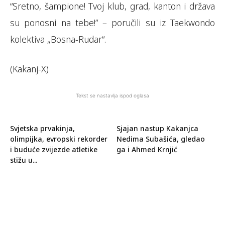
“Sretno, šampione! Tvoj klub, grad, kanton i država
su ponosni na tebe!” – poručili su iz Taekwondo
kolektiva „Bosna-Rudar“.
(Kakanj-X)
Tekst se nastavlja ispod oglasa
Svjetska prvakinja,
Sjajan nastup Kakanjca
olimpijka, evropski rekorder
Nedima Subašića, gledao
i buduće zvijezde atletike
ga i Ahmed Krnjić
stižu u...