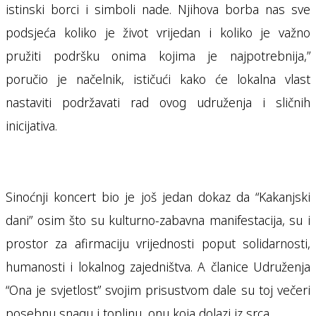
istinski borci i simboli nade. Njihova borba nas sve
podsjeća koliko je život vrijedan i koliko je važno
pružiti podršku onima kojima je najpotrebnija,”
poručio je načelnik, ističući kako će lokalna vlast
nastaviti podržavati rad ovog udruženja i sličnih
inicijativa.
Sinoćnji koncert bio je još jedan dokaz da “Kakanjski
dani” osim što su kulturno-zabavna manifestacija, su i
prostor za afirmaciju vrijednosti poput solidarnosti,
humanosti i lokalnog zajedništva. A članice Udruženja
“Ona je svjetlost” svojim prisustvom dale su toj večeri
posebnu snagu i toplinu, onu koja dolazi iz srca.