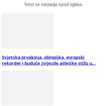
Tekst se nastavlja ispod oglasa
Svjetska prvakinja, olimpijka, evropski
rekorder i buduće zvijezde atletike stižu u...