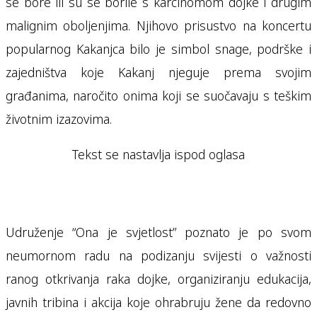
se bore ili su se borile s karcinomom dojke i drugim
malignim oboljenjima. Njihovo prisustvo na koncertu
popularnog Kakanjca bilo je simbol snage, podrške i
zajedništva koje Kakanj njeguje prema svojim
građanima, naročito onima koji se suočavaju s teškim
životnim izazovima.
Tekst se nastavlja ispod oglasa
Udruženje “Ona je svjetlost” poznato je po svom
neumornom radu na podizanju svijesti o važnosti
ranog otkrivanja raka dojke, organiziranju edukacija,
javnih tribina i akcija koje ohrabruju žene da redovno