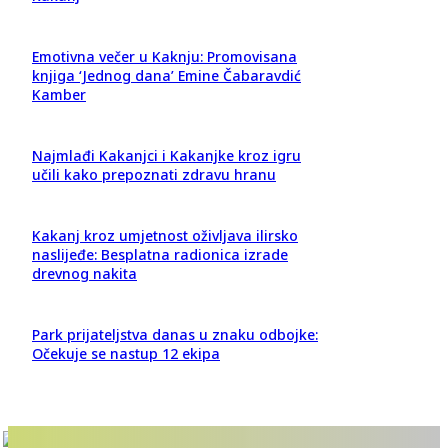
Emotivna večer u Kaknju: Promovisana
knjiga ‘Jednog dana’ Emine Čabaravdić
Kamber
Najmlađi Kakanjci i Kakanjke kroz igru
učili kako prepoznati zdravu hranu
Kakanj kroz umjetnost oživljava ilirsko
naslijeđe: Besplatna radionica izrade
drevnog nakita
Park prijateljstva danas u znaku odbojke:
Očekuje se nastup 12 ekipa