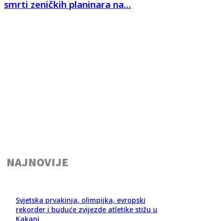
smrti zeničkih planinara na...
NAJNOVIJE
Svjetska prvakinja, olimpijka, evropski
rekorder i buduće zvijezde atletike stižu u
Kakanj