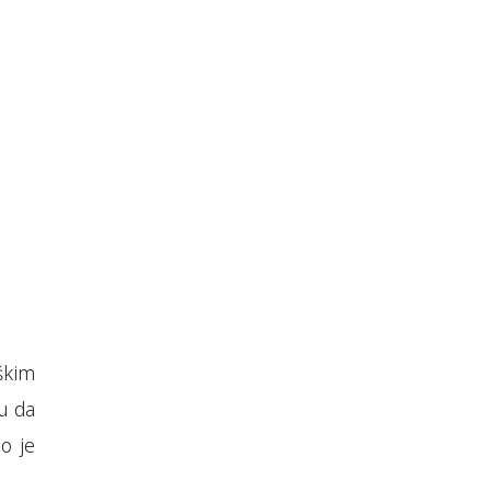
škim
u da
o je