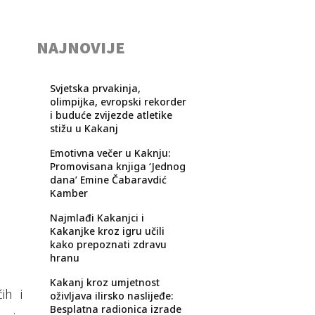
NAJNOVIJE
Svjetska prvakinja,
olimpijka, evropski rekorder
i buduće zvijezde atletike
stižu u Kakanj
Emotivna večer u Kaknju:
Promovisana knjiga ‘Jednog
dana’ Emine Čabaravdić
Kamber
Najmlađi Kakanjci i
Kakanjke kroz igru učili
kako prepoznati zdravu
hranu
Kakanj kroz umjetnost
ih i
oživljava ilirsko naslijeđe:
Besplatna radionica izrade