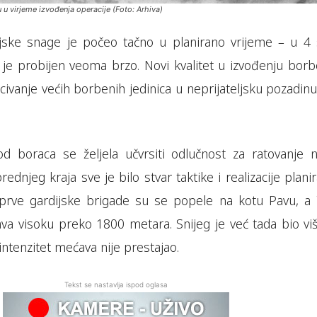
 u virjeme izvođenja operacije (Foto: Arhiva)
ljske snage je počeo tačno u planirano vrijeme – u 4 
aj je probijen veoma brzo. Novi kvalitet u izvođenju bor
civanje većih borbenih jedinica u neprijateljsku pozadin
d boraca se željela učvrsiti odlučnost za ratovanje n
rednjeg kraja sve je bilo stvar taktike i realizacije plani
e prve gardijske brigade su se popele na kotu Pavu, a 
va visoku preko 1800 metara. Snijeg je već tada bio viš
ntenzitet mećava nije prestajao.
Tekst se nastavlja ispod oglasa