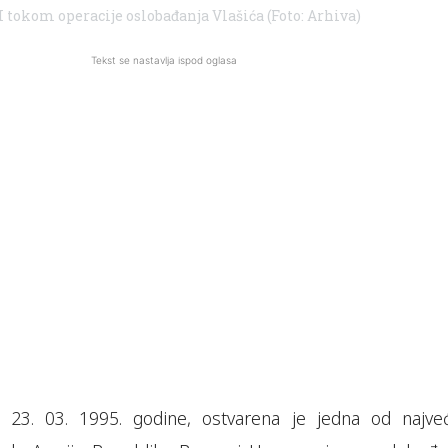
 tokom operacije oslobađanja Vlašića (Foto: Arhiva)
Tekst se nastavlja ispod oglasa
, 23. 03. 1995. godine, ostvarena je jedna od najveć