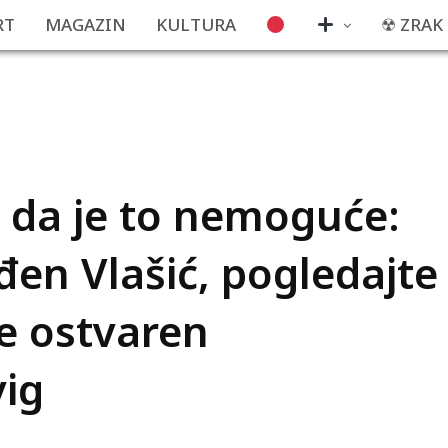
RT
MAGAZIN
KULTURA
☢ ZRAK
i da je to nemoguće:
đen Vlašić, pogledajte
e ostvaren
vig