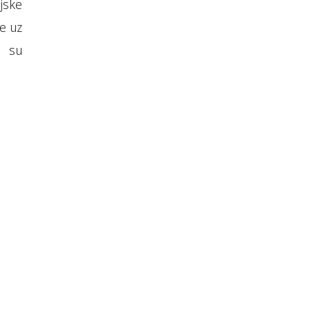
jske
e uz
e su