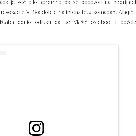
tada je već bilo spremno da se odgovori na neprijatel
rovokacije VRS-a dobile na intenzitetu komadant Alagić j
lštaba donio odluku da se Vlašić oslobodi i počel