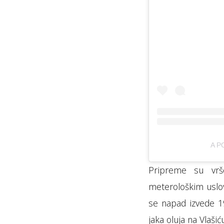
A P
Pripreme su vrš
meterološkim uslov
se napad izvede 19
jaka oluja na Vlašić