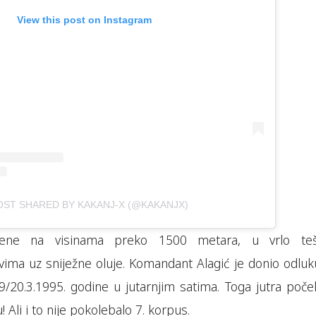
View this post on Instagram
OST SHARED BY KAKANJ-X (@KAKANJX)
ene na visinama preko 1500 metara, u vrlo te
ima uz sniježne oluje. Komandant Alagić je donio odluk
/20.3.1995. godine u jutarnjim satima. Toga jutra počel
u! Ali i to nije pokolebalo 7. korpus.