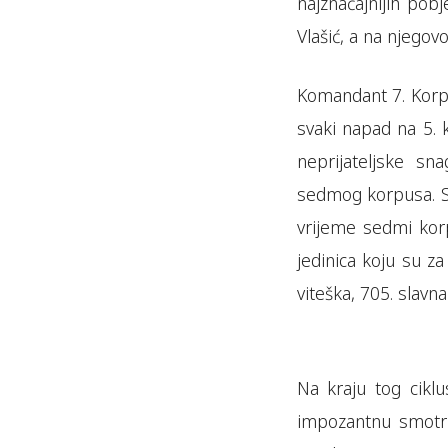
najznačajnijih po
Vlašić, a na njegovo
Komandant 7. Korpu
svaki napad na 5.
neprijateljske sn
sedmog korpusa. Sv
vrijeme sedmi kor
jedinica koju su z
viteška, 705. slavna
Na kraju tog ciklu
impozantnu smotru