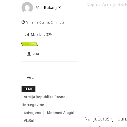
Vojnici Armije RBiH
Piše:
Kakanj-X
Vrijeme čitanja:
2
minuta
24. Marta 2025.
DRUŠTVO
784
0
TEME
Armija Republike Bosne i
Hercegovine
izdvojeno
Mehmed Alagić
Na jučerašnji dan
Vlašić