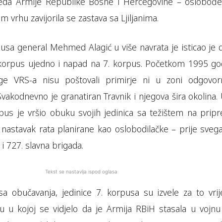
bjeda Armije Republike Bosne i Hercegovine – oslobođe
m vrhu zavijorila se zastava sa Ljiljanima.
sa general Mehmed Alagić u više navrata je isticao je d
 korpus ujedno i napad na 7. korpus. Početkom 1995 go
age VRS-a nisu poštovali primirje ni u zoni odgovor
akodnevno je granatiran Travnik i njegova šira okolina. 
pus je vršio obuku svojih jedinica sa težištem na prip
a nastavak rata planirane kao oslobodilačke – prije sveg
 i 727. slavna brigada.
Tekst se nastavlja ispod oglasa
sa obučavanja, jedinice 7. korpusa su izvele za to vri
 u kojoj se vidjelo da je Armija RBiH stasala u vojnu 