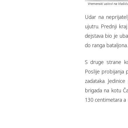
Vremenski uslovi na Vlašiću
Udar na neprijate
ujutru. Prednji kr
dejstava bio je uba
do ranga bataljona.
S druge strane ko
Poslije probijanja p
zadataka. Jedinic
brigada na kotu Ča
130 centimetara a i