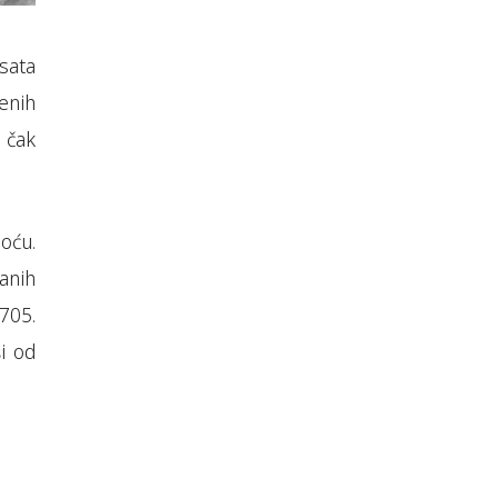
sata
benih
u čak
oću.
ranih
705.
i od