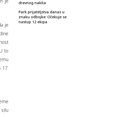
n je
drevnog nakita
Park prijateljstva danas u
znaku odbojke: Očekuje se
nastup 12 ekipa
a je
dine
nost
U to
remu
a 17.
jeme
silu